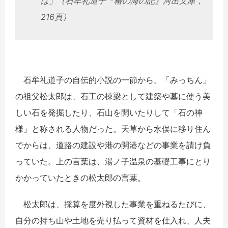
は」（石牟礼道子『椿の海の記』河出文庫，
216頁）
石牟礼道子の自伝的小説の一節から。「みっちん」
の祖父松太郎は、石工の棟梁として建築や墓に使う美
しい石を発掘したり、石山を開いたりして「石の神
様」と称される人物だった。天草から水俣に移り住ん
でからは、道路の建設や港の開港などの事業を請け負
っていた。上の言葉は、湯ノ子温泉の基礎工事にとり
かかっていたときの松太郎の言葉。
松太郎は、採算を度外視した事業を重ねるたびに、
自分の持ち山や土地を売り払って資材を仕入れ、人夫