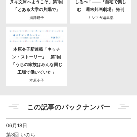
ヌキ文庫へようこそ」第1回
しるべ！――『自宅で楽し
「とある大学の片隅で」
む 週末邦画劇場』発刊
湯澤規子
ミシマガ編集部
本原令子新連載「キッチ
ン・ストーリー」 第1回
「うちの家族はみんな同じ
工場で働いていた」
本原令子
この記事のバックナンバー
06月18日
第3回 いのち