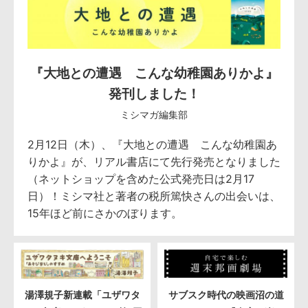
『大地との遭遇 こんな幼稚園ありかよ』
発刊しました！
ミシマガ編集部
2月12日（木）、『大地との遭遇 こんな幼稚園あ
りかよ』が、リアル書店にて先行発売となりました
（ネットショップを含めた公式発売日は2月17
日）！ミシマ社と著者の税所篤快さんの出会いは、
15年ほど前にさかのぼります。
湯澤規子新連載「ユザワタ
サブスク時代の映画沼の道