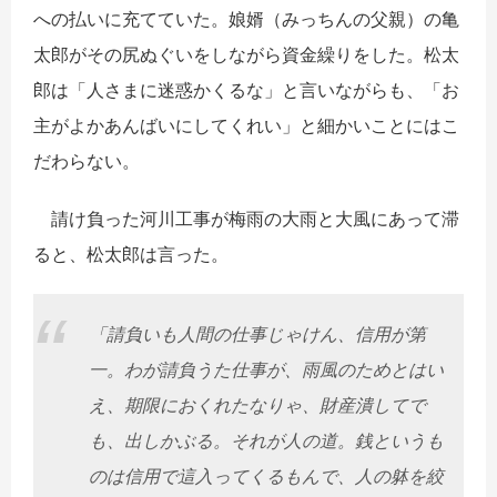
への払いに充てていた。娘婿（みっちんの父親）の亀
太郎がその尻ぬぐいをしながら資金繰りをした。松太
郎は「人さまに迷惑かくるな」と言いながらも、「お
主がよかあんばいにしてくれい」と細かいことにはこ
だわらない。
請け負った河川工事が梅雨の大雨と大風にあって滞
ると、松太郎は言った。
「請負いも人間の仕事じゃけん、信用が第
一。わが請負うた仕事が、雨風のためとはい
え、期限におくれたなりゃ、財産潰してで
も、出しかぶる。それが人の道。銭というも
のは信用で這入ってくるもんで、人の躰を絞