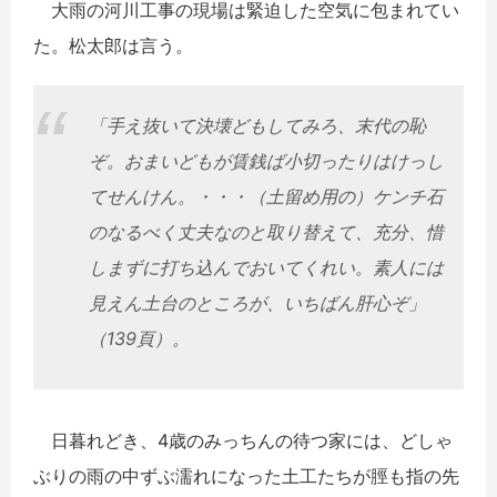
大雨の河川工事の現場は緊迫した空気に包まれてい
た。松太郎は言う。
「手え抜いて決壊どもしてみろ、末代の恥
ぞ。おまいどもが賃銭ば小切ったりはけっし
てせんけん。・・・（土留め用の）ケンチ石
のなるべく丈夫なのと取り替えて、充分、惜
しまずに打ち込んでおいてくれい。素人には
見えん土台のところが、いちばん肝心ぞ」
（139頁）。
日暮れどき、4歳のみっちんの待つ家には、どしゃ
ぶりの雨の中ずぶ濡れになった土工たちが脛も指の先