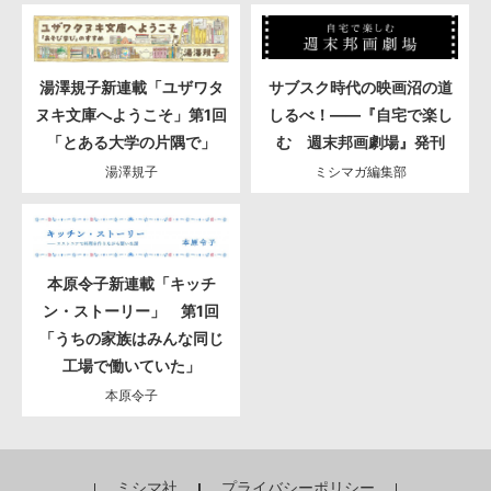
湯澤規子新連載「ユザワタ
サブスク時代の映画沼の道
ヌキ文庫へようこそ」第1回
しるべ！――『自宅で楽し
「とある大学の片隅で」
む 週末邦画劇場』発刊
湯澤規子
ミシマガ編集部
本原令子新連載「キッチ
ン・ストーリー」 第1回
「うちの家族はみんな同じ
工場で働いていた」
本原令子
ミシマ社
プライバシーポリシー