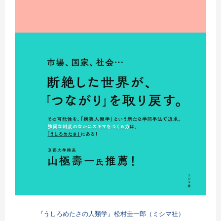
『うしろめたさの人類学』松村圭一郎（ミシマ社）