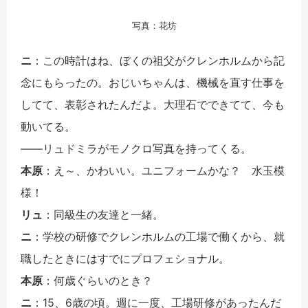
写真：花坊
ニ
：この時計はね、ぼくの祖父がクレンホルムから記
念にもらったの。おじいちゃんは、機械を直す仕事を
してて、表彰されたんだよ。大理石でできてて、今も
動いてる。
――リュドミラがモノクロ写真を持ってくる。
本原
：え～、かわいい。ユニフォームかな？ 水玉模
様！
リュ
：同級生の友達と一緒。
ニ
：学校の研修でクレンホルムの工場で働くから、就
職したときにはすでにプロフェショナル。
本原
：何歳ぐらいのとき？
ニ
：15、6歳の頃。週に一度、工場研修があったんだ