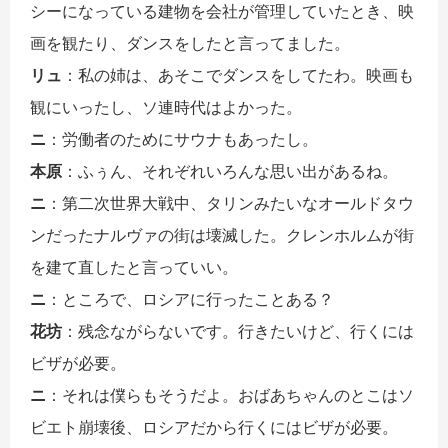
シーになっている建物を会社が管理していたとき、映
画を観たり、ダンスをしたと言ってました。
リュ
：私の姉は、あそこでダンスをしてたわ。映画も
観にいったし、ソ連時代はよかった。
ニ
：労働者のためにサウナもあったし。
本原
：ふぅん、それぞれいろんな思い出があるね。
ニ
：第二次世界大戦中、タリンみたいなオールドタウ
ンだったナルヴァの街は壊滅した。クレンホルムが街
を建て直したと言っていい。
ニ
：ところで、ロシアに行ったことある？
花坊
：残念ながらないです。行きたいけど、行くには
ビザが必要。
ニ
：それは僕らもそうだよ。おばあちゃんのとこはソ
ビエト崩壊後、ロシアだから行くにはビザが必要。