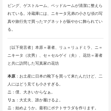
ビング、ゲストルーム、ベッドルームが清潔に整えら
れている。冷蔵庫には、ニキータ兄弟の小さな頃の写
真や旅行先で買ったマグネットが賑やかに飾られてい
る。
［以下発言者］本原＝著者、リュ＝リュドミラ、ニ＝
ニキータ（次男）、セ＝セルゲイ（夫）、花坊＝著者
と共に訪問した写真家の花坊
本原
：お土産に日本の靴下を買って来たんだけど、二
人にはどう見ても小さすぎる。
ニ
：僕、大きいからなぁ。
リュ
：大丈夫、誰か履けるよ。
ニ
：始めようか。最初にポテトサラダを作ります。