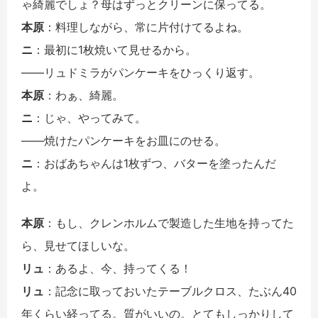
ゃ綺麗でしょ？母はずっとクリーンに保ってる。
本原
：料理しながら、常に片付けてるよね。
ニ
：最初に1枚焼いて見せるから。
――リュドミラがパンケーキをひっくり返す。
本原
：わぁ、綺麗。
ニ
：じゃ、やってみて。
――焼けたパンケーキをお皿にのせる。
ニ
：おばあちゃんは1枚ずつ、バターを塗ったんだ
よ。
本原
：もし、クレンホルムで製造した生地を持ってた
ら、見せてほしいな。
リュ
：あるよ、今、持ってくる！
リュ
：記念に取っておいたテーブルクロス、たぶん40
年くらい経ってる。質がいいの。とてもしっかりして