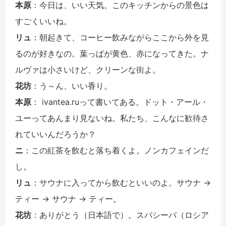
本原
：今日は、いい天気。このキッチンからの景色は
すごくいいね。
リュ
：朝起きて、コーヒー飲みながらここから外を見
るのが好きなの。葉っぱが黄色、赤になってきた。ナ
ルヴァは小さいけど、クリーンな街よ。
花坊
：う～ん、いい香り。
本原
： ivantea.ruって書いてある。ドット・アール・
ユーってあんまり見ないね。私たち、こんなに歓待さ
れていいんだろうか？
ニ
：この紅茶を飲むと落ち着くよ。ノンカフェインだ
し。
リュ
：サウナに入ってから飲むといいのよ。サウナ →
ティー → サウナ → ティー。
花坊
：ありがとう（日本語で）。スパシーバ（ロシア