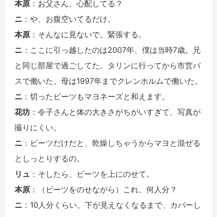
本原
：お父さん、心配してる？
ニ
：や、お腹空いてるだけ。
本原
：そんなに見ないで。緊張する。
ニ
：ここに引っ越したのは2007年、僕は当時7歳。兄
と同じ部屋で過ごしてた。タリンに行ってから市営バ
スで働いた。母は1997年までクレンホルムで働いた。
ニ
：切ったビーツもマヨネーズと和えます。
花坊
：令子さんと体の大きさがちがいすぎて、写真が
撮りにくい。
ニ
：ビーツだけだと、乾燥しちゃうからマヨと混ぜる
としっとりするの。
リュ
：そしたら、ビーツを上にのせて。
本原
：（ビーツをのせながら）これ、何人分？
ニ
：10人分くらい。下が見えなくなるまで、カバーし