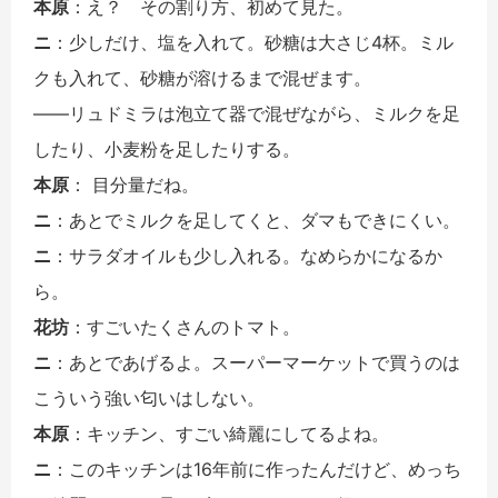
本原
：え？ その割り方、初めて見た。
ニ
：少しだけ、塩を入れて。砂糖は大さじ4杯。ミル
クも入れて、砂糖が溶けるまで混ぜます。
――リュドミラは泡立て器で混ぜながら、ミルクを足
したり、小麦粉を足したりする。
本原
： 目分量だね。
ニ
：あとでミルクを足してくと、ダマもできにくい。
ニ
：サラダオイルも少し入れる。なめらかになるか
ら。
花坊
：すごいたくさんのトマト。
ニ
：あとであげるよ。スーパーマーケットで買うのは
こういう強い匂いはしない。
本原
：キッチン、すごい綺麗にしてるよね。
ニ
：このキッチンは16年前に作ったんだけど、めっち