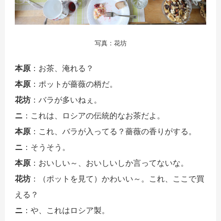
写真：花坊
本原
：お茶、淹れる？
本原
：ポットが薔薇の柄だ。
花坊
：バラが多いねぇ。
ニ
：これは、ロシアの伝統的なお茶だよ。
本原
：これ、バラが入ってる？薔薇の香りがする。
ニ
：そうそう。
本原
：おいしい～、おいしいしか言ってないな。
花坊
：（ポットを見て）かわいい～。これ、ここで買
える？
ニ
：や、これはロシア製。