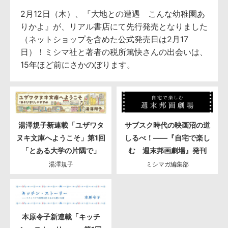
2月12日（木）、『大地との遭遇 こんな幼稚園あ
りかよ』が、リアル書店にて先行発売となりました
（ネットショップを含めた公式発売日は2月17
日）！ミシマ社と著者の税所篤快さんの出会いは、
15年ほど前にさかのぼります。
湯澤規子新連載「ユザワタ
サブスク時代の映画沼の道
ヌキ文庫へようこそ」第1回
しるべ！――『自宅で楽し
「とある大学の片隅で」
む 週末邦画劇場』発刊
湯澤規子
ミシマガ編集部
本原令子新連載「キッチ