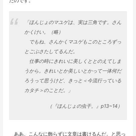
たのです。
「ほんじょのマユゲは、実は三角です。さん
かくけい。（略）
でもね、さんかくマユゲもこのところずっ
とごぶさたしてるんだ。
仕事の時にきれいに美しくととのえてしま
うから。きれいとか美しいとかって一体何だ
ろうって思うけど、きっと＜今流行っている
カタチ＞のことだ。」
（『ほんじょの虫干。』p13~14）
ああ、こんなに飾らずに文章は書けるんだ。と思っ