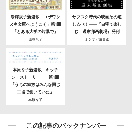
湯澤規子新連載「ユザワタ
サブスク時代の映画沼の道
ヌキ文庫へようこそ」第1回
しるべ！――『自宅で楽し
「とある大学の片隅で」
む 週末邦画劇場』発刊
湯澤規子
ミシマガ編集部
本原令子新連載「キッチ
ン・ストーリー」 第1回
「うちの家族はみんな同じ
工場で働いていた」
本原令子
この記事のバックナンバー