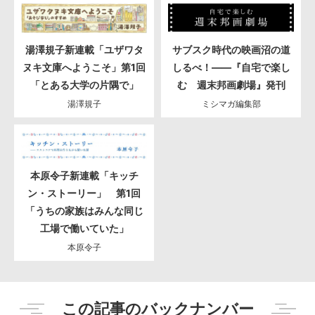
湯澤規子新連載「ユザワタ
サブスク時代の映画沼の道
ヌキ文庫へようこそ」第1回
しるべ！――『自宅で楽し
「とある大学の片隅で」
む 週末邦画劇場』発刊
湯澤規子
ミシマガ編集部
本原令子新連載「キッチ
ン・ストーリー」 第1回
「うちの家族はみんな同じ
工場で働いていた」
本原令子
この記事のバックナンバー