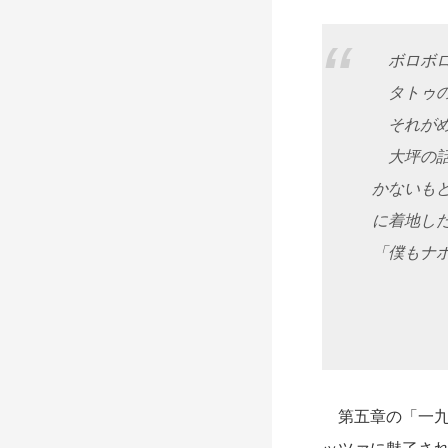
ボロボロ
タトゥの
それがめ
大坪の話
かないも
に着地し
「僕もナ
第五章の「一九