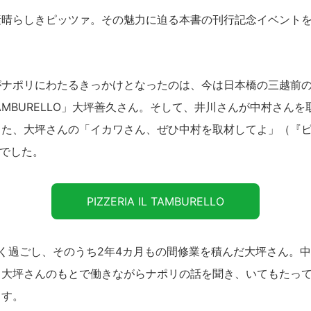
らしきピッツァ。その魅力に迫る本書の刊行記念イベントを6月
ナポリにわたるきっかけとなったのは、今は日本橋の三越前の
 IL TAMBURELLO」大坪善久さん。そして、井川さんが中村さ
また、大坪さんの「イカワさん、ぜひ中村を取材してよ」（『
葉でした。
PIZZERIA IL TAMBURELLO
く過ごし、そのうち2年4カ月もの間修業を積んだ大坪さん。
、大坪さんのもとで働きながらナポリの話を聞き、いてもたっ
ます。