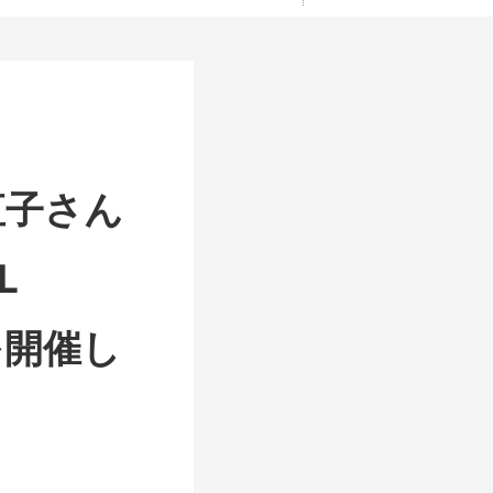
直子さん
L
を開催し