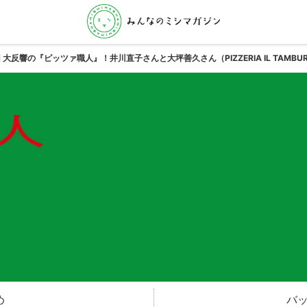
回 大反響の『ピッツァ職人』！井川直子さんと大坪善久さん（PIZZERIA IL TAM
め
バ