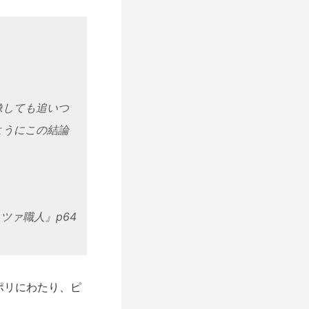
像しても追いつ
ようにこの結論
ツァ職人』p64
ポリにわたり、ピ