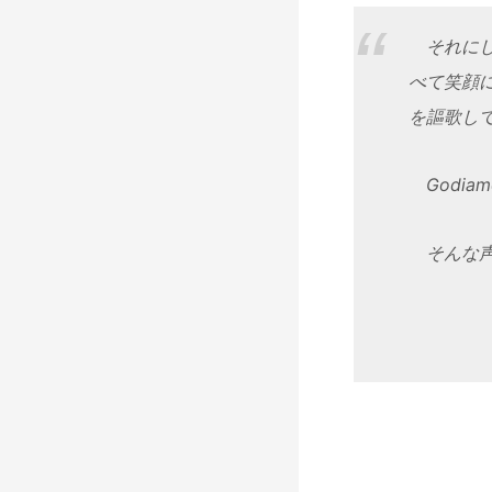
それにし
べて笑顔
を謳歌し
Godiam
そんな声