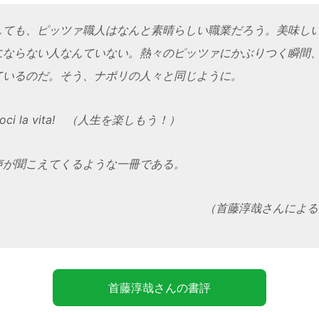
ても、ピッツァ職人はなんと素晴らしい職業だろう。美味し
にならない人なんていない。熱々のピッツァにかぶりつく瞬間
ているのだ。そう、ナポリの人々と同じように。
oci la vita! （人生を楽しもう！）
が聞こえてくるような一冊である。
（首藤淳哉さんによる
首藤淳哉さんの書評