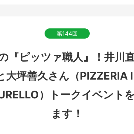
第144回
の『ピッツァ職人』！井川
と大坪善久さん（PIZZERIA I
BURELLO）トークイベント
ます！