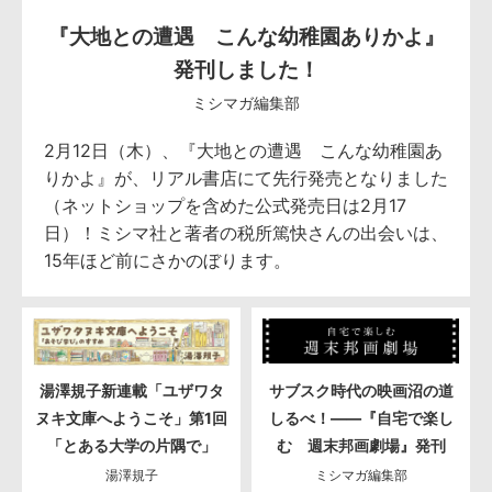
『大地との遭遇 こんな幼稚園ありかよ』
発刊しました！
ミシマガ編集部
2月12日（木）、『大地との遭遇 こんな幼稚園あ
りかよ』が、リアル書店にて先行発売となりました
（ネットショップを含めた公式発売日は2月17
日）！ミシマ社と著者の税所篤快さんの出会いは、
15年ほど前にさかのぼります。
湯澤規子新連載「ユザワタ
サブスク時代の映画沼の道
ヌキ文庫へようこそ」第1回
しるべ！――『自宅で楽し
「とある大学の片隅で」
む 週末邦画劇場』発刊
湯澤規子
ミシマガ編集部