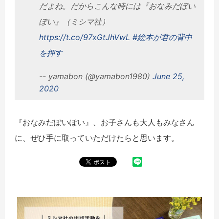
だよね。だからこんな時には『おなみだぽい
ぽい』（ミシマ社）
https://t.co/97xGtJhVwL
#絵本が君の背中
を押す
-- yamabon (@yamabon1980)
June 25,
2020
『おなみだぽいぽい』、お子さんも大人もみなさん
に、ぜひ手に取っていただけたらと思います。