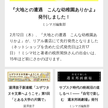
『大地との遭遇 こんな幼稚園ありかよ』
発刊しました！
ミシマガ編集部
2月12日（木）、『大地との遭遇 こんな幼稚園あ
りかよ』が、リアル書店にて先行発売となりました
（ネットショップを含めた公式発売日は2月17
日）！ミシマ社と著者の税所篤快さんの出会いは、
15年ほど前にさかのぼります。
湯澤規子新連載「ユザワタ
サブスク時代の映画沼の道
ヌキ文庫へようこそ」第1回
しるべ！――『自宅で楽し
「とある大学の片隅で」
む 週末邦画劇場』発刊
湯澤規子
ミシマガ編集部