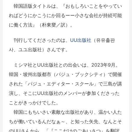
韓国語版タイトルは、『おもしろいことをやってい
ればどうにかこうにか回るーー小さな会社が持続可能
に働く方法』（朴東燮／訳）。
刊行してくださったのは、
UU出版社
（유유출판
사、ユユ出版社）さんです。
ミシマ社とUU出版社との出会いは、2023年9月。
韓国・坡州出版都市（パジュ・ブックシティ）で開催
された「パジュ・エディター・スクール」で三島が講
演し、そこにUU出版社のメンバーが参加くださった
ことがきっかけでした。
韓国にもちいさい素敵な出版社があり、温かい人た
ちが働いているんだなぁ～、と知った矢先、なんとそ
のUUさんから、「『ここだけのごあいさつ』を翻訳