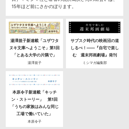
15年ほど前にさかのぼります。
湯澤規子新連載「ユザワタ
サブスク時代の映画沼の道
ヌキ文庫へようこそ」第1回
しるべ！――『自宅で楽し
「とある大学の片隅で」
む 週末邦画劇場』発刊
湯澤規子
ミシマガ編集部
本原令子新連載「キッチ
ン・ストーリー」 第1回
「うちの家族はみんな同じ
工場で働いていた」
本原令子