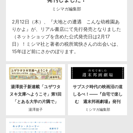
ミシマガ編集部
2月12日（木）、『大地との遭遇 こんな幼稚園あ
りかよ』が、リアル書店にて先行発売となりました
（ネットショップを含めた公式発売日は2月17
日）！ミシマ社と著者の税所篤快さんの出会いは、
15年ほど前にさかのぼります。
湯澤規子新連載「ユザワタ
サブスク時代の映画沼の道
ヌキ文庫へようこそ」第1回
しるべ！――『自宅で楽し
「とある大学の片隅で」
む 週末邦画劇場』発刊
湯澤規子
ミシマガ編集部