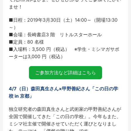
ませ！
■日程：2019年3月30日（土）14:00～（開場13:30
～）
■会場：長崎書店3 階 リトルスターホール
■定員：80 名様
■入場料：3,500 円（税込） ※学生・ミシマガサポ
ーターは3,000 円（税込）
ご参加方法など詳細はこちら
4/7（日）森田真生さん×甲野善紀さん「この日の学
校 in 京都」
独立研究者の森田真生さんと武術家の甲野善紀さんが
全国で開催してきた「この日の学校」。
今年もまた、
ミシマ社主催で開催させていただく運びとなりまし
た。
テーマは、「偶然の贈り物」です。