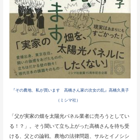
『その農地、私が買います 高橋さん家の次女の乱』高橋久美子
（ミシマ社）
「父が実家の畑を太陽光パネル業者に売ろうとしてい
る！？」。そう聞いて立ち上がった高橋さんを待ち受
ける、父との論戦、農地の法律問題、サルとイノシシ