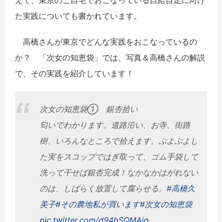
えて、東京のご自宅でおこなっている自給自足に向け
た実践についても書かれています。
高橋さんが東京でどんな実践をおこなっているの
か？ 「次女の知恵袋」では、写真＆高橋さんの解説
で、その実践を紹介しています！
次女の知恵袋① 銀杏拾い
匂いでわかります。道路沿い、お寺、街路
樹、いろんなところで拾えます。ぷよぷよし
た実をスコップではぎ取って、ゴム手袋して
洗って干せば銀杏完成！なかなかはがれない
のは、しばらく放置して腐らせる。
#高橋久
美子
#その農地私が買います
#次女の知恵袋
pic.twitter.com/d94bSQMAiq