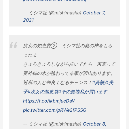
-- ミシマ社 (@mishimasha)
October 7,
2021
次女の知恵袋② ミシマ社の庭の柿をもら
ったよ
きょろきょろしながら歩いてたら、東京って
案外柿の木が植わってる家が沢山あります。
近所の人と仲良くなるチャンス！
#高橋久美
子
#次女の知恵袋
#その農地私が買います
https://t.co/ikbmjueDaV
pic.twitter.com/pRWe2fPSSG
-- ミシマ社 (@mishimasha)
October 8,