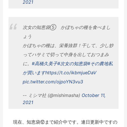
2021
次女の知恵袋⑤ かぼちゃの種を食べまし
ょう
かぼちゃの種は、栄養抜群！干して、少し炒
ってハサミで切って中身を出しておつまみ
に。
#高橋久美子
#次女の知恵袋
#その農地私
が買います
https://t.co/ikbmjueDaV
pic.twitter.com/ojpoYN3vu3
-- ミシマ社 (@mishimasha)
October 11,
2021
現在、知恵袋⑫まで紹介中です。連日更新中ですの