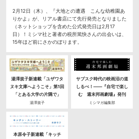
2月12日（木）、『大地との遭遇 こんな幼稚園あ
りかよ』が、リアル書店にて先行発売となりました
（ネットショップを含めた公式発売日は2月17
日）！ミシマ社と著者の税所篤快さんの出会いは、
15年ほど前にさかのぼります。
湯澤規子新連載「ユザワタ
サブスク時代の映画沼の道
ヌキ文庫へようこそ」第1回
しるべ！――『自宅で楽し
「とある大学の片隅で」
む 週末邦画劇場』発刊
湯澤規子
ミシマガ編集部
本原令子新連載「キッチ