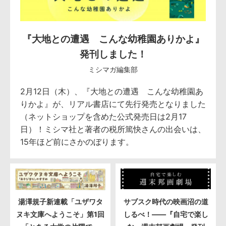
『大地との遭遇 こんな幼稚園ありかよ』
発刊しました！
ミシマガ編集部
2月12日（木）、『大地との遭遇 こんな幼稚園あ
りかよ』が、リアル書店にて先行発売となりました
（ネットショップを含めた公式発売日は2月17
日）！ミシマ社と著者の税所篤快さんの出会いは、
15年ほど前にさかのぼります。
湯澤規子新連載「ユザワタ
サブスク時代の映画沼の道
ヌキ文庫へようこそ」第1回
しるべ！――『自宅で楽し