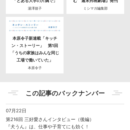
「とある大学の片隅で」
む 週末邦画劇場』発刊
湯澤規子
ミシマガ編集部
本原令子新連載「キッチ
ン・ストーリー」 第1回
「うちの家族はみんな同じ
工場で働いていた」
本原令子
この記事のバックナンバー
07月22日
第216回 三好愛さんインタビュー（後編）
『犬うん』は、仕事や子育てにも効く！