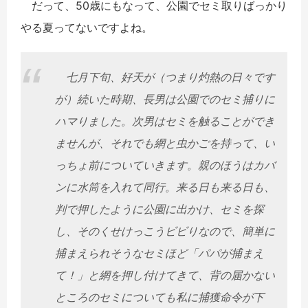
だって、50歳にもなって、公園でセミ取りばっかり
やる夏ってないですよね。
七月下旬、好天が（つまり灼熱の日々です
が）続いた時期、長男は公園でのセミ捕りに
ハマりました。次男はセミを触ることができ
ませんが、それでも網と虫かごを持って、い
っちょ前についていきます。親のほうはカバ
ンに水筒を入れて同行。来る日も来る日も、
判で押したように公園に出かけ、セミを探
し、そのくせけっこうビビりなので、簡単に
捕まえられそうなセミほど「パパが捕まえ
て！」と網を押し付けてきて、背の届かない
ところのセミについても私に捕獲命令が下