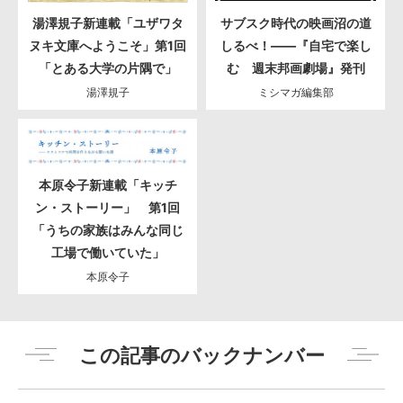
湯澤規子新連載「ユザワタ
サブスク時代の映画沼の道
ヌキ文庫へようこそ」第1回
しるべ！――『自宅で楽し
「とある大学の片隅で」
む 週末邦画劇場』発刊
湯澤規子
ミシマガ編集部
本原令子新連載「キッチ
ン・ストーリー」 第1回
「うちの家族はみんな同じ
工場で働いていた」
本原令子
この記事のバックナンバー