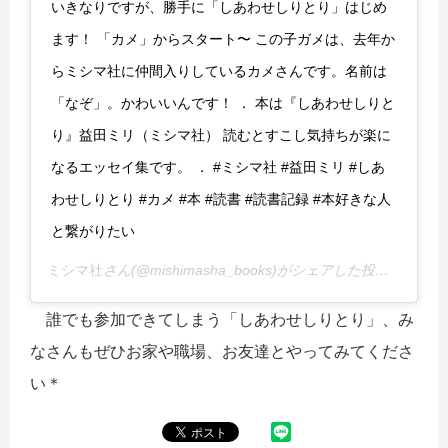
いきなりですが、勝手に「しあわせしりとり」はじめ
ます！ 「カメ」からスタート〜 この子ガメは、去年か
らミシマ社に仲間入りしているカメさんです。名前は
「なぞ」。かわいいんです！ ． 本は『しあわせしりと
り』益田ミリ（ミシマ社） 読むとすこし気持ちが楽に
なるエッセイ集です。 ． #ミシマ社 #益田ミリ #しあ
わせしりとり #カメ #本 #読書 #読書記録 #本好きな人
と繋がりたい
ミシマ社
さん(@mishimasha_books)がシェアした投稿 -
2019
誰でも参加できてしまう「しあわせしりとり」、み
なさんもぜひお家や職場、お友達とやってみてくださ
い＊