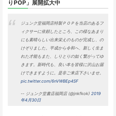
りPOP」展開拡大中
ジュンク堂福岡店特製ＰＯＰを当店のあるフ
ィクサーに依頼したところ、この様なあまり
にも素晴らしい出来栄えのものが完成し、の
けぞりました。平成から令和へ、新しく生ま
れた才能もまた、しりとりの如く繋がってゆ
きます。新時代も、良い本を皆様に沢山お届
けできますように。是非ご来店下さいませ。
pic.twitter.com/6nVWBEp4SF
-- ジュンク堂書店福岡店 (@jnkfkok)
2019
年4月30日