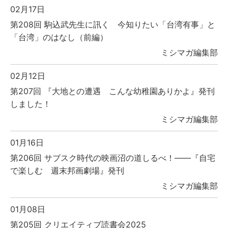
02月17日
第208回 駒込武先生に訊く 今知りたい「台湾有事」と
「台湾」のはなし（前編）
ミシマガ編集部
02月12日
第207回 『大地との遭遇 こんな幼稚園ありかよ』発刊
しました！
ミシマガ編集部
01月16日
第206回 サブスク時代の映画沼の道しるべ！――『自宅
で楽しむ 週末邦画劇場』発刊
ミシマガ編集部
01月08日
第205回 クリエイティブ読書会2025