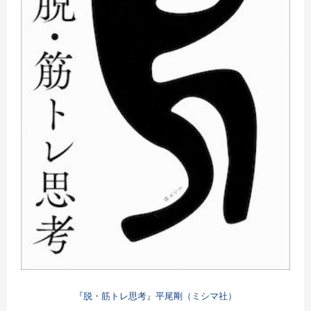
『脱・筋トレ思考』平尾剛（ミシマ社）