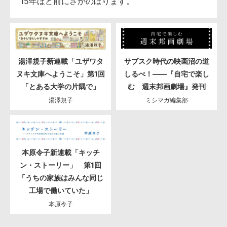
15年ほど前にさかのぼります。
湯澤規子新連載「ユザワタ
サブスク時代の映画沼の道
ヌキ文庫へようこそ」第1回
しるべ！――『自宅で楽し
「とある大学の片隅で」
む 週末邦画劇場』発刊
湯澤規子
ミシマガ編集部
本原令子新連載「キッチ
ン・ストーリー」 第1回
「うちの家族はみんな同じ
工場で働いていた」
本原令子