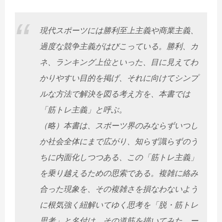
現代スポーツには勝利至上主義や商業主義、
過度な競争主義がはびこっている。勝利、カ
ネ、ランキング上位といった、目に見えてわ
かりやすい目的を掲げ、それに向けてシンプ
ルな方法で解決を図る考え方を、本書では
「筋トレ主義」と呼ぶ。
（略）本書は、スポーツ界のみならずいつし
か社会全体にまで広がり、知らず識らずのう
ちに内面化しつつある、この「筋トレ主義」
を乗り越えるための思索である。複雑に絡み
合った現象を、その複雑さを損なわないよう
に根気強く紐解いてゆく思考を「脱・筋トレ
思考」と名付け、その道筋を描いてみた。ー