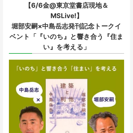
【6/6金@東京堂書店現地＆
MSLive!】
堀部安嗣×中島岳志発刊記念トークイ
ベント「『いのち』と響き合う『住ま
い』を考える」