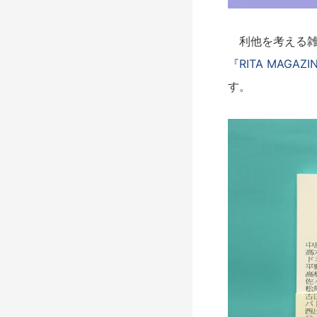
利他を考える雑誌
『RITA MAG
す。