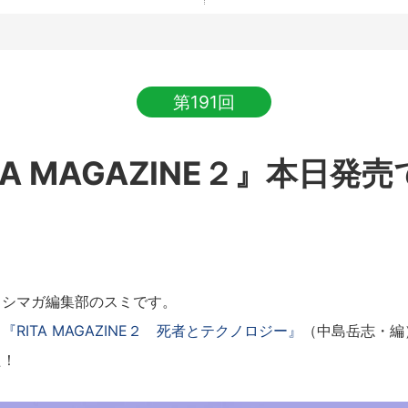
第191回
TA MAGAZINE２』本日発
シマガ編集部のスミです。
、
『RITA MAGAZINE２ 死者とテクノロジー』
（中島岳志・編
た！