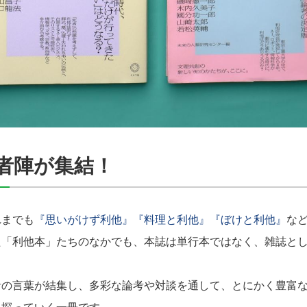
者陣が集結！
までも
『思いがけず利他』
『料理と利他』
『ぼけと利他』
な
た「利他本」たちのなかでも、本誌は単行本ではなく、雑誌と
の言葉が結集し、多彩な論考や対談を通して、とにかく豊富な