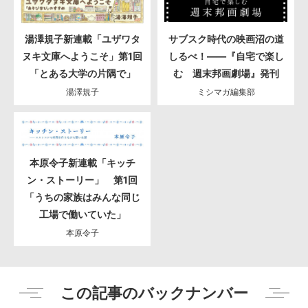
湯澤規子新連載「ユザワタ
サブスク時代の映画沼の道
ヌキ文庫へようこそ」第1回
しるべ！――『自宅で楽し
「とある大学の片隅で」
む 週末邦画劇場』発刊
湯澤規子
ミシマガ編集部
本原令子新連載「キッチ
ン・ストーリー」 第1回
「うちの家族はみんな同じ
工場で働いていた」
本原令子
この記事のバックナンバー