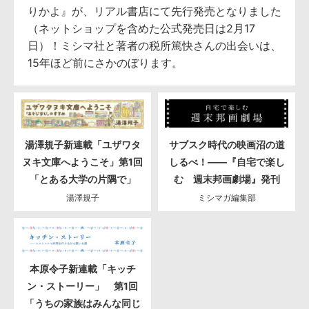
りかよ』が、リアル書店にて先行発売となりました
（ネットショップを含めた公式発売日は2月17
日）！ミシマ社と著者の税所篤快さんの出会いは、
15年ほど前にさかのぼります。
湯澤規子新連載「ユザワタ
サブスク時代の映画沼の道
ヌキ文庫へようこそ」第1回
しるべ！――『自宅で楽し
「とある大学の片隅で」
む 週末邦画劇場』発刊
湯澤規子
ミシマガ編集部
本原令子新連載「キッチ
ン・ストーリー」 第1回
「うちの家族はみんな同じ