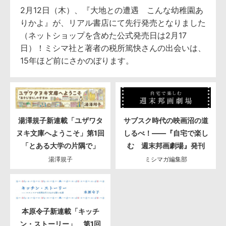
2月12日（木）、『大地との遭遇 こんな幼稚園あ
りかよ』が、リアル書店にて先行発売となりました
（ネットショップを含めた公式発売日は2月17
日）！ミシマ社と著者の税所篤快さんの出会いは、
15年ほど前にさかのぼります。
湯澤規子新連載「ユザワタ
サブスク時代の映画沼の道
ヌキ文庫へようこそ」第1回
しるべ！――『自宅で楽し
「とある大学の片隅で」
む 週末邦画劇場』発刊
湯澤規子
ミシマガ編集部
本原令子新連載「キッチ
ン・ストーリー」 第1回