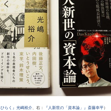
をひらく』光嶋裕介
、右：
『人新世の「資本論」』斎藤幸平
）