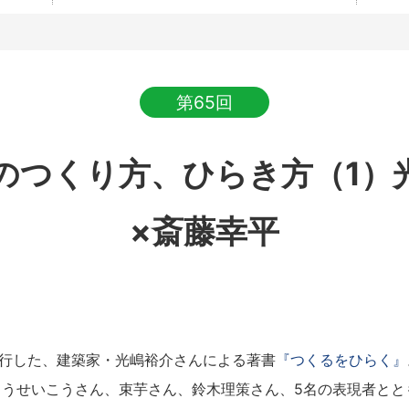
第65回
のつくり方、ひらき方（1）
×斎藤幸平
刊行した、建築家・光嶋裕介さんによる著書
『つくるをひらく』
とうせいこうさん、束芋さん、鈴木理策さん、5名の表現者とと