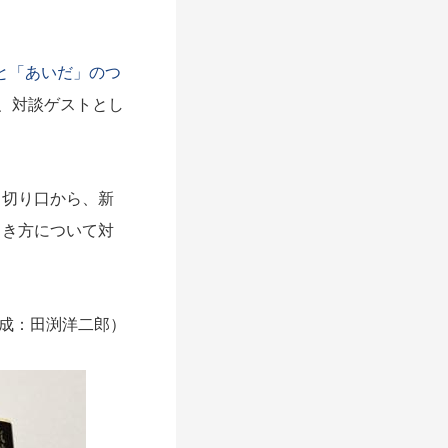
と「あいだ」のつ
、対談ゲストとし
切り口から、新
らき方について対
成：田渕洋二郎）