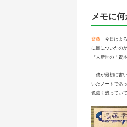
メモに何
斎藤
今日はよろ
に目についたの
『人新世の「資
僕が最初に書い
いたノートであ
色濃く残ってい