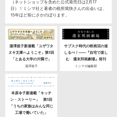
（ネットショップを含めた公式発売日は2月17
日）！ミシマ社と著者の税所篤快さんの出会いは、
15年ほど前にさかのぼります。
湯澤規子新連載「ユザワタ
サブスク時代の映画沼の道
ヌキ文庫へようこそ」第1回
しるべ！――『自宅で楽し
「とある大学の片隅で」
む 週末邦画劇場』発刊
湯澤規子
ミシマガ編集部
本原令子新連載「キッチ
ン・ストーリー」 第1回
「うちの家族はみんな同じ
工場で働いていた」