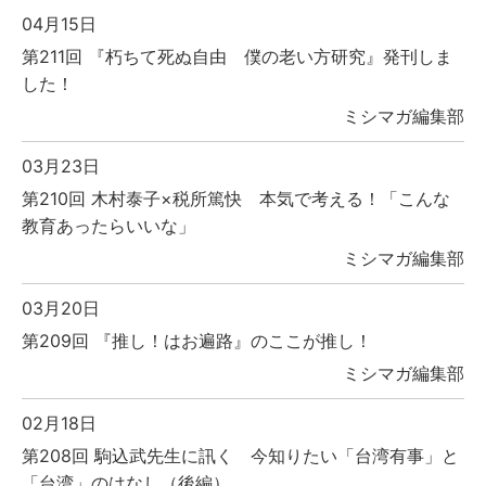
04月15日
第211回 『朽ちて死ぬ自由 僕の老い方研究』発刊しま
した！
ミシマガ編集部
03月23日
第210回 木村泰子×税所篤快 本気で考える！「こんな
教育あったらいいな」
ミシマガ編集部
03月20日
第209回 『推し！はお遍路』のここが推し！
ミシマガ編集部
02月18日
第208回 駒込武先生に訊く 今知りたい「台湾有事」と
「台湾」のはなし（後編）