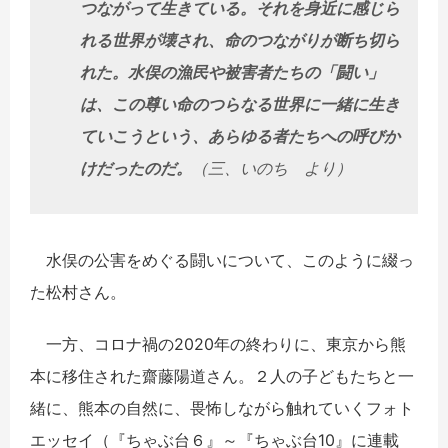
つながって生きている。それを身近に感じら
れる世界が壊され、命のつながりが断ち切ら
れた。水俣の漁民や被害者たちの「闘い」
は、この尊い命のつらなる世界に一緒に生き
ていこうという、あらゆる者たちへの呼びか
けだったのだ。
（三、いのち より）
水俣の公害をめぐる闘いについて、このように綴っ
た松村さん。
一方、コロナ禍の2020年の終わりに、東京から熊
本に移住された齋藤陽道さん。２人の子どもたちと一
緒に、熊本の自然に、畏怖しながら触れていくフォト
エッセイ（『ちゃぶ台６』～『ちゃぶ台10』に連載