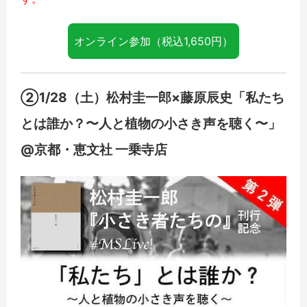
オンライン参加（税込1,650円）
②1/28（土）松村圭一郎×藤原辰史「私たち
とは誰か？〜人と植物の小さき声を聴く〜」
@京都・恵文社 一乗寺店