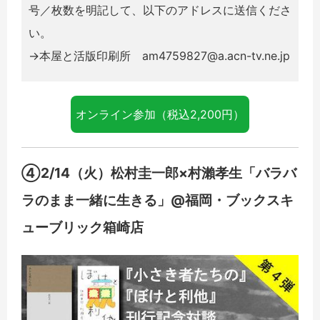
号／枚数を明記して、以下のアドレスに送信くださ
い。
→本屋と活版印刷所 am4759827@a.acn-tv.ne.jp
オンライン参加（税込2,200円）
④2/14（火）松村圭一郎×村瀨孝生「バラバ
ラのまま一緒に生きる」@福岡・ブックスキ
ューブリック箱崎店