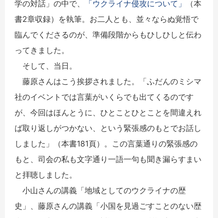
学の対話」の中で、
「ウクライナ侵攻について」
（本
書2章収録）を執筆。お二人とも、並々ならぬ覚悟で
臨んでくださるのが、準備段階からもひしひしと伝わ
ってきました。
そして、当日。
藤原さんはこう挨拶されました。「ふだんのミシマ
社のイベントでは言葉がいくらでも出てくるのです
が、今回はほんとうに、ひとことひとことを間違えれ
ば取り返しがつかない、という緊張感のもとでお話し
しました」（本書181頁）。この言葉通りの緊張感の
もと、司会の私も文字通り一語一句も聞き漏らすまい
と拝聴しました。
小山さんの講義「地域としてのウクライナの歴
史」、藤原さんの講義「小国を見過ごすことのない歴