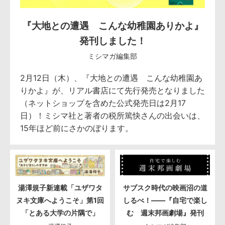
『大地との遭遇 こんな幼稚園ありかよ』
発刊しました！
ミシマガ編集部
2月12日（木）、『大地との遭遇 こんな幼稚園あ
りかよ』が、リアル書店にて先行発売となりました
（ネットショップを含めた公式発売日は2月17
日）！ミシマ社と著者の税所篤快さんの出会いは、
15年ほど前にさかのぼります。
湯澤規子新連載「ユザワタ
サブスク時代の映画沼の道
ヌキ文庫へようこそ」第1回
しるべ！――『自宅で楽し
「とある大学の片隅で」
む 週末邦画劇場』発刊