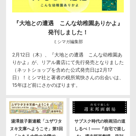
『大地との遭遇 こんな幼稚園ありかよ』
発刊しました！
ミシマガ編集部
2月12日（木）、『大地との遭遇 こんな幼稚園あ
りかよ』が、リアル書店にて先行発売となりました
（ネットショップを含めた公式発売日は2月17
日）！ミシマ社と著者の税所篤快さんの出会いは、
15年ほど前にさかのぼります。
湯澤規子新連載「ユザワタ
サブスク時代の映画沼の道
ヌキ文庫へようこそ」第1回
しるべ！――『自宅で楽し