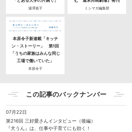
「とある大学の片隅で」
む 週末邦画劇場』発刊
湯澤規子
ミシマガ編集部
本原令子新連載「キッチ
ン・ストーリー」 第1回
「うちの家族はみんな同じ
工場で働いていた」
本原令子
この記事のバックナンバー
07月22日
第216回 三好愛さんインタビュー（後編）
『犬うん』は、仕事や子育てにも効く！