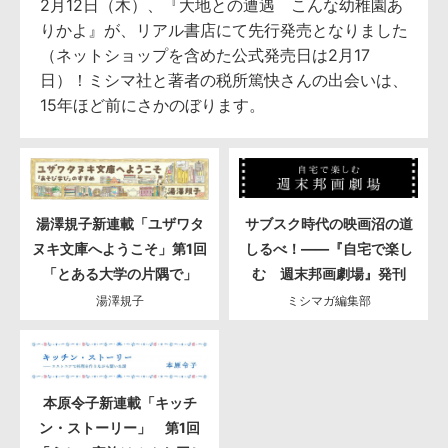
2月12日（木）、『大地との遭遇 こんな幼稚園あ
りかよ』が、リアル書店にて先行発売となりました
（ネットショップを含めた公式発売日は2月17
日）！ミシマ社と著者の税所篤快さんの出会いは、
15年ほど前にさかのぼります。
湯澤規子新連載「ユザワタ
サブスク時代の映画沼の道
ヌキ文庫へようこそ」第1回
しるべ！――『自宅で楽し
「とある大学の片隅で」
む 週末邦画劇場』発刊
湯澤規子
ミシマガ編集部
本原令子新連載「キッチ
ン・ストーリー」 第1回