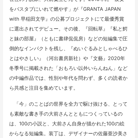
をバスタブにいれて燃やす」が『GRANTA JAPAN
with 早稲田文学』の公募プロジェクトにて最優秀賞
に選出されてデビュー。その後、『回転草』『私と鰐
と妹の部屋』（ともに書肆侃侃房）などの短編集で圧
倒的なインパクトを残し、『ぬいぐるみとしゃべるひ
とはやさしい』（河出書房新社）や『文藝』2020年
冬季号に掲載された「おもろい以外いらんねん」など
の中編作品では、性別や年代を問わず、多くの読者か
ら共感と注目を集めています。
「今」のことばの世界を全力で駆け抜ける、とって
も素敵な書き手の大前さんとともにつくっているの
は、100の小説と、大前さん自身が描かれた100の絵
からなる短編集。装丁は、デザイナーの佐藤亜沙美さ