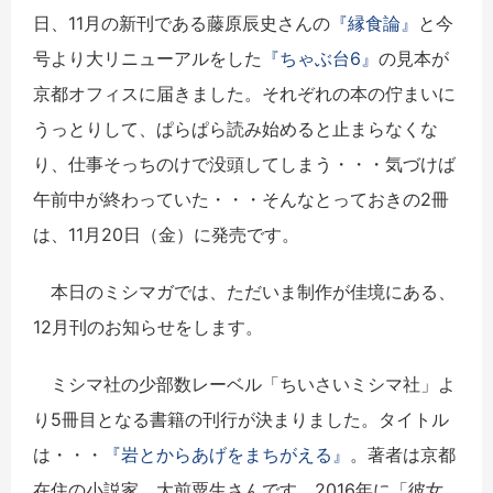
日、11月の新刊である藤原辰史さんの
『縁食論』
と今
号より大リニューアルをした
『ちゃぶ台6』
の見本が
京都オフィスに届きました。それぞれの本の佇まいに
うっとりして、ぱらぱら読み始めると止まらなくな
り、仕事そっちのけで没頭してしまう・・・気づけば
午前中が終わっていた・・・そんなとっておきの2冊
は、11月20日（金）に発売です。
本日のミシマガでは、ただいま制作が佳境にある、
12月刊のお知らせをします。
ミシマ社の少部数レーベル「ちいさいミシマ社」よ
り5冊目となる書籍の刊行が決まりました。タイトル
は・・・
『岩とからあげをまちがえる』
。著者は京都
在住の小説家、大前粟生さんです。2016年に「彼女