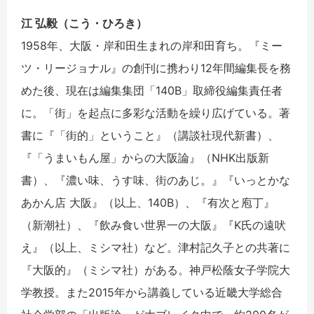
江 弘毅（こう・ひろき）
1958年、大阪・岸和田生まれの岸和田育ち。『ミー
ツ・リージョナル』の創刊に携わり12年間編集長を務
めた後、現在は編集集団「140B」取締役編集責任者
に。「街」を起点に多彩な活動を繰り広げている。著
書に『「街的」ということ』（講談社現代新書）、
『「うまいもん屋」からの大阪論』（NHK出版新
書）、『濃い味、うす味、街のあじ。』『いっとかな
あかん店 大阪』（以上、140B）、『有次と庖丁』
（新潮社）、『飲み食い世界一の大阪』『K氏の遠吠
え』（以上、ミシマ社）など。津村記久子との共著に
『大阪的』（ミシマ社）がある。神戸松蔭女子学院大
学教授。また2015年から講義している近畿大学総合