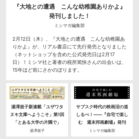
『大地との遭遇 こんな幼稚園ありかよ』
発刊しました！
ミシマガ編集部
2月12日（木）、『大地との遭遇 こんな幼稚園あ
りかよ』が、リアル書店にて先行発売となりました
（ネットショップを含めた公式発売日は2月17
日）！ミシマ社と著者の税所篤快さんの出会いは、
15年ほど前にさかのぼります。
湯澤規子新連載「ユザワタ
サブスク時代の映画沼の道
ヌキ文庫へようこそ」第1回
しるべ！――『自宅で楽し
「とある大学の片隅で」
む 週末邦画劇場』発刊
湯澤規子
ミシマガ編集部