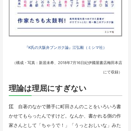
『K氏の大阪弁ブンガク論』江弘毅（ミシマ社）
（構成・写真：新居未希、2018年7月16日紀伊國屋書店梅田本店
にて収録）
理論は理屈にすぎない
江
自著のなかで勝手に町田さんのことをいろいろ書
かせてもらったんですけど。なんか、書かれる側の作
家さんとして「ちゃうで！」「うっとおしいな」みた