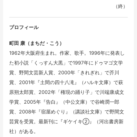
（終）
プロフィール
町田 康（まちだ・こう）
1962年大阪府生まれ。作家、歌手。1996年に発表し
た初小説「くっすん大黒」で1997年にドゥマゴ文学
賞、野間文芸新人賞、2000年「きれぎれ」で芥川
賞、2001年『土間の四十八滝』（ハルキ文庫）で萩
原朔太郎賞、2002年「権現の踊り子」で川端康成文
学賞、2005年『告白』（中公文庫）で谷崎潤一郎
賞、2008年『宿屋めぐり』（講談社文庫）で野間文
芸賞を受賞。最新刊に『ギケイキ②』（河出書房新
社）がある。