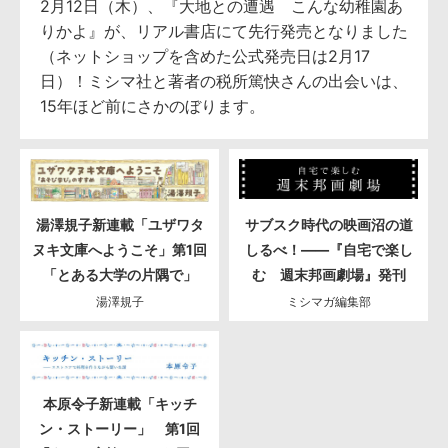
2月12日（木）、『大地との遭遇 こんな幼稚園あ
りかよ』が、リアル書店にて先行発売となりました
（ネットショップを含めた公式発売日は2月17
日）！ミシマ社と著者の税所篤快さんの出会いは、
15年ほど前にさかのぼります。
湯澤規子新連載「ユザワタ
サブスク時代の映画沼の道
ヌキ文庫へようこそ」第1回
しるべ！――『自宅で楽し
「とある大学の片隅で」
む 週末邦画劇場』発刊
湯澤規子
ミシマガ編集部
本原令子新連載「キッチ
ン・ストーリー」 第1回