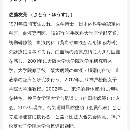
佐藤友亮 （さとう・ゆうすけ）
1971年盛岡市生まれ。医学博士、日本内科学会認定内
科医、血液専門医。1997年岩手医科大学医学部卒業。
初期研修後、血液内科（貧血や血液がんを診る内科）
の診療に従事するも、白血病の治療成績に大きな困難
を感じ、2001年に大阪大学大学院医学系研究科入
学。大学院修了後、阪大病院の血液・腫瘍内科で、血
液学の臨床と研究を行う。2012年より神戸松蔭女子
学院大学准教授。2002年に、東洋的身体運用に興味
を持ち、神戸女学院大学合気道会（内田樹師範）に入
会。2017年現在、合気道凱風館塾頭（会員代表）とし
て道場運営に携わる。公益財団法人合気会四段。神戸
松蔭女子学院大学合気道部顧問。