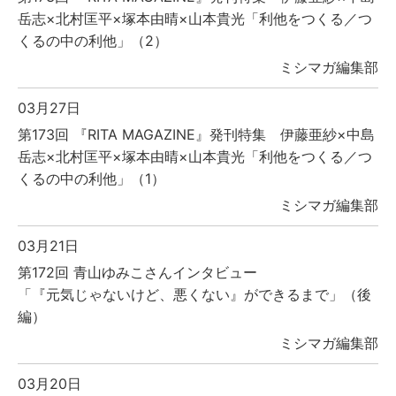
岳志×北村匡平×塚本由晴×山本貴光「利他をつくる／つ
くるの中の利他」（2）
ミシマガ編集部
03月27日
第173回 『RITA MAGAZINE』発刊特集 伊藤亜紗×中島
岳志×北村匡平×塚本由晴×山本貴光「利他をつくる／つ
くるの中の利他」（1）
ミシマガ編集部
03月21日
第172回 青山ゆみこさんインタビュー
「『元気じゃないけど、悪くない』ができるまで」（後
編）
ミシマガ編集部
03月20日