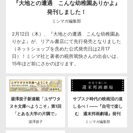
『大地との遭遇 こんな幼稚園ありかよ』
発刊しました！
ミシマガ編集部
2月12日（木）、『大地との遭遇 こんな幼稚園あ
りかよ』が、リアル書店にて先行発売となりました
（ネットショップを含めた公式発売日は2月17
日）！ミシマ社と著者の税所篤快さんの出会いは、
15年ほど前にさかのぼります。
湯澤規子新連載「ユザワタ
サブスク時代の映画沼の道
ヌキ文庫へようこそ」第1回
しるべ！――『自宅で楽し
「とある大学の片隅で」
む 週末邦画劇場』発刊
湯澤規子
ミシマガ編集部