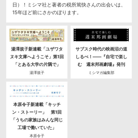
日）！ミシマ社と著者の税所篤快さんの出会いは、
15年ほど前にさかのぼります。
湯澤規子新連載「ユザワタ
サブスク時代の映画沼の道
ヌキ文庫へようこそ」第1回
しるべ！――『自宅で楽し
「とある大学の片隅で」
む 週末邦画劇場』発刊
湯澤規子
ミシマガ編集部
本原令子新連載「キッチ
ン・ストーリー」 第1回
「うちの家族はみんな同じ
工場で働いていた」
本原令子