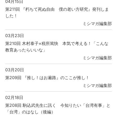
04月15日
第211回 『朽ちて死ぬ自由 僕の老い方研究』発刊しま
した！
ミシマガ編集部
03月23日
第210回 木村泰子×税所篤快 本気で考える！「こんな
教育あったらいいな」
ミシマガ編集部
03月20日
第209回 『推し！はお遍路』のここが推し！
ミシマガ編集部
02月18日
第208回 駒込武先生に訊く 今知りたい「台湾有事」と
「台湾」のはなし（後編）