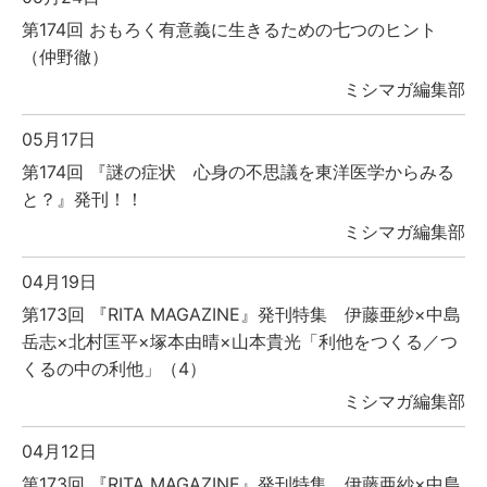
第174回 おもろく有意義に生きるための七つのヒント
（仲野徹）
ミシマガ編集部
05月17日
第174回 『謎の症状 心身の不思議を東洋医学からみる
と？』発刊！！
ミシマガ編集部
04月19日
第173回 『RITA MAGAZINE』発刊特集 伊藤亜紗×中島
岳志×北村匡平×塚本由晴×山本貴光「利他をつくる／つ
くるの中の利他」（4）
ミシマガ編集部
04月12日
第173回 『RITA MAGAZINE』発刊特集 伊藤亜紗×中島