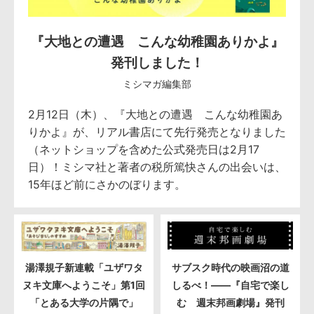
『大地との遭遇 こんな幼稚園ありかよ』
発刊しました！
ミシマガ編集部
2月12日（木）、『大地との遭遇 こんな幼稚園あ
りかよ』が、リアル書店にて先行発売となりました
（ネットショップを含めた公式発売日は2月17
日）！ミシマ社と著者の税所篤快さんの出会いは、
15年ほど前にさかのぼります。
湯澤規子新連載「ユザワタ
サブスク時代の映画沼の道
ヌキ文庫へようこそ」第1回
しるべ！――『自宅で楽し
「とある大学の片隅で」
む 週末邦画劇場』発刊