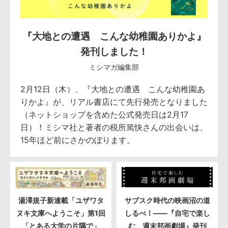
『大地との遭遇 こんな幼稚園ありかよ』
発刊しました！
ミシマガ編集部
2月12日（木）、『大地との遭遇 こんな幼稚園あ
りかよ』が、リアル書店にて先行発売となりました
（ネットショップを含めた公式発売日は2月17
日）！ミシマ社と著者の税所篤快さんの出会いは、
15年ほど前にさかのぼります。
湯澤規子新連載「ユザワタ
サブスク時代の映画沼の道
ヌキ文庫へようこそ」第1回
しるべ！――『自宅で楽し
「とある大学の片隅で」
む 週末邦画劇場』発刊