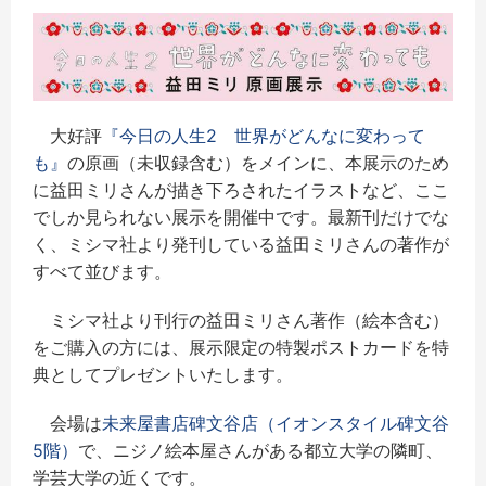
大好評
『今日の人生2 世界がどんなに変わって
も』
の原画（未収録含む）をメインに、本展示のため
に益田ミリさんが描き下ろされたイラストなど、ここ
でしか見られない展示を開催中です。最新刊だけでな
く、ミシマ社より発刊している益田ミリさんの著作が
すべて並びます。
ミシマ社より刊行の益田ミリさん著作（絵本含む）
をご購入の方には、展示限定の特製ポストカードを特
典としてプレゼントいたします。
会場は
未来屋書店碑文谷店（イオンスタイル碑文谷
5階）
で、ニジノ絵本屋さんがある都立大学の隣町、
学芸大学の近くです。