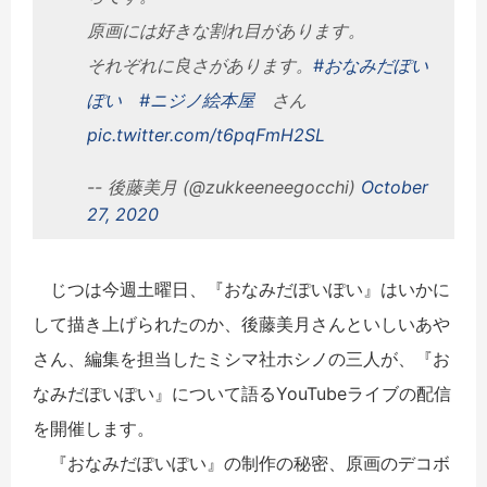
原画には好きな割れ目があります。
それぞれに良さがあります。
#おなみだぽい
ぽい
#ニジノ絵本屋
さん
pic.twitter.com/t6pqFmH2SL
-- 後藤美月 (@zukkeeneegocchi)
October
27, 2020
じつは今週土曜日、『おなみだぽいぽい』はいかに
して描き上げられたのか、後藤美月さんといしいあや
さん、編集を担当したミシマ社ホシノの三人が、『お
なみだぽいぽい』について語るYouTubeライブの配信
を開催します。
『おなみだぽいぽい』の制作の秘密、原画のデコボ