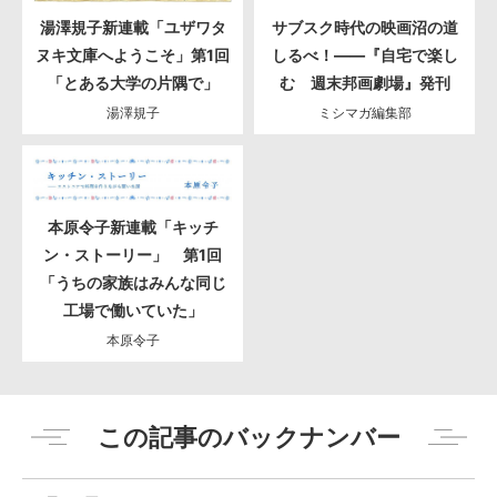
湯澤規子新連載「ユザワタ
サブスク時代の映画沼の道
ヌキ文庫へようこそ」第1回
しるべ！――『自宅で楽し
「とある大学の片隅で」
む 週末邦画劇場』発刊
湯澤規子
ミシマガ編集部
本原令子新連載「キッチ
ン・ストーリー」 第1回
「うちの家族はみんな同じ
工場で働いていた」
本原令子
この記事のバックナンバー