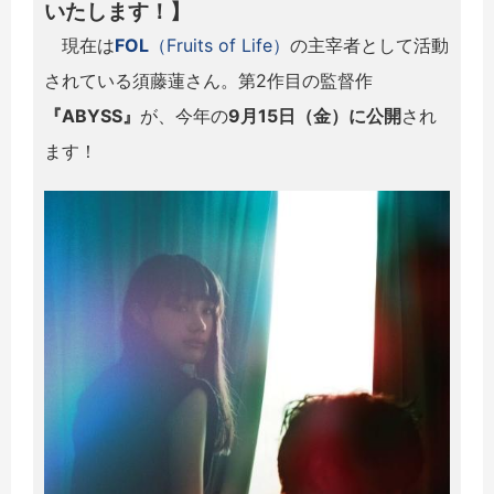
いたします！】
現在は
FOL
（Fruits of Life）
の主宰者として活動
されている須藤蓮さん。第2作目の監督作
『ABYSS』
が、今年の
9月15日（金）に公開
され
ます！