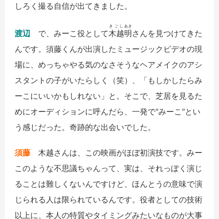
しろく撮る自信が出てきました。
きごし
あき
渡辺
で、みーこ役として
木越
明
さんを見つけてきた
んです。須藤くんが出演したミュージックビデオの現
場に、めっちゃやる気のなさそうなヘアメイクのアシ
スタントの子がいたらしく（笑）、「もしかしたらみ
ーこにいいかもしれない」と。そこで、芝居を見るた
めにオーディションに呼んだら、一発で"みーこ"とい
う感じだった。奇跡的な出会いでした。
須藤
木越さんは、この映画がほぼ初演技です。みー
このような不思議ちゃんって、実は、それっぽく演じ
ることは難しくないんですけど、ほんとうの意味で演
じられる人は限られているんです。役者としての技術
以上に、本人の特質やタイミングみたいなものが大事