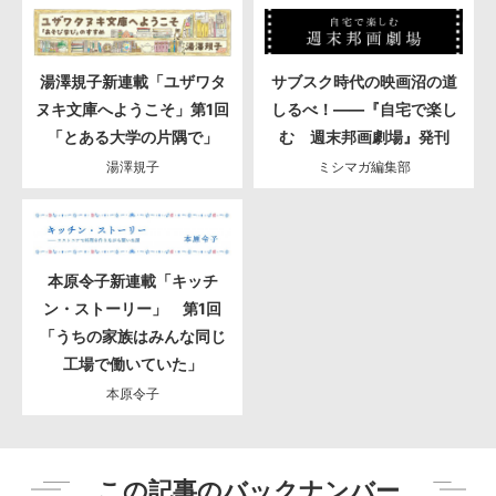
湯澤規子新連載「ユザワタ
サブスク時代の映画沼の道
ヌキ文庫へようこそ」第1回
しるべ！――『自宅で楽し
「とある大学の片隅で」
む 週末邦画劇場』発刊
湯澤規子
ミシマガ編集部
本原令子新連載「キッチ
ン・ストーリー」 第1回
「うちの家族はみんな同じ
工場で働いていた」
本原令子
この記事のバックナンバー