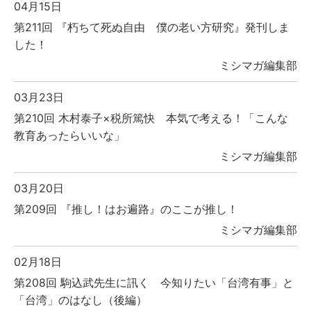
04月15日
第211回 『朽ちて死ぬ自由 僕の老い方研究』発刊しま
した！
ミシマガ編集部
03月23日
第210回 木村泰子×税所篤快 本気で考える！「こんな
教育あったらいいな」
ミシマガ編集部
03月20日
第209回 『推し！はお遍路』のここが推し！
ミシマガ編集部
02月18日
第208回 駒込武先生に訊く 今知りたい「台湾有事」と
「台湾」のはなし（後編）