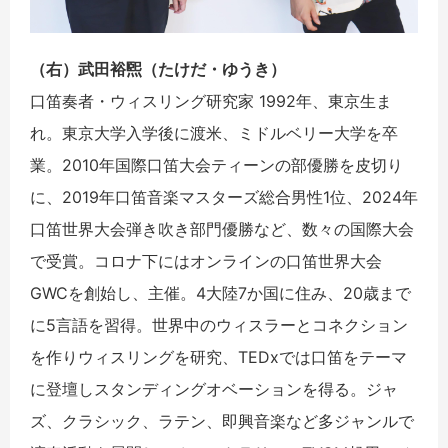
（右）武田裕煕（たけだ・ゆうき）
口笛奏者・ウィスリング研究家 1992年、東京生ま
れ。東京大学入学後に渡米、ミドルベリー大学を卒
業。2010年国際口笛大会ティーンの部優勝を皮切り
に、2019年口笛音楽マスターズ総合男性1位、2024年
口笛世界大会弾き吹き部門優勝など、数々の国際大会
で受賞。コロナ下にはオンラインの口笛世界大会
GWCを創始し、主催。4大陸7か国に住み、20歳まで
に5言語を習得。世界中のウィスラーとコネクション
を作りウィスリングを研究、TEDxでは口笛をテーマ
に登壇しスタンディングオベーションを得る。ジャ
ズ、クラシック、ラテン、即興音楽など多ジャンルで