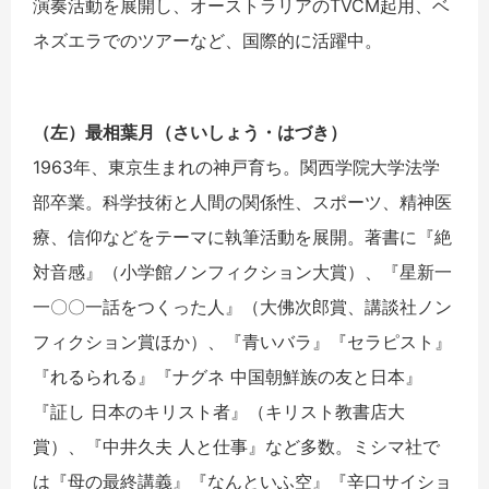
演奏活動を展開し、オーストラリアのTVCM起用、ベ
ネズエラでのツアーなど、国際的に活躍中。
（左）最相葉月（さいしょう・はづき）
1963年、東京生まれの神戸育ち。関西学院大学法学
部卒業。科学技術と人間の関係性、スポーツ、精神医
療、信仰などをテーマに執筆活動を展開。著書に『絶
対音感』（小学館ノンフィクション大賞）、『星新一
一〇〇一話をつくった人』（大佛次郎賞、講談社ノン
フィクション賞ほか）、『青いバラ』『セラピスト』
『れるられる』『ナグネ 中国朝鮮族の友と日本』
『証し 日本のキリスト者』（キリスト教書店大
賞）、『中井久夫 人と仕事』など多数。ミシマ社で
は『母の最終講義』『なんといふ空』『辛口サイショ