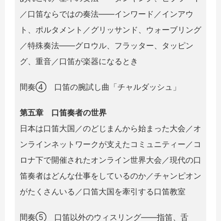
／口笛ならではの奏法――インワード／インアウ
ト、ポルタメント／グリッサンド、ウォーブリング
／特殊奏法――グロウル、フラッター、タッピン
グ、重音／口笛が楽器になるとき
間奏④ 口笛の腕試し曲「チャルダッシュ」
第五章 口笛奏者の世界
日本は口笛大国／のどじまんから始まった大会／オ
ンラインネットワークが支えたコミュニティー／コ
ロナ下で開催されたオンライン世界大会／現代の口
笛奏者はどんな仕事をしているのか／チャンピオン
がたくさんいる／口笛大国を牽引する口笛教室
間奏⑤ 口笛以外のウィスリング――指笛、舌