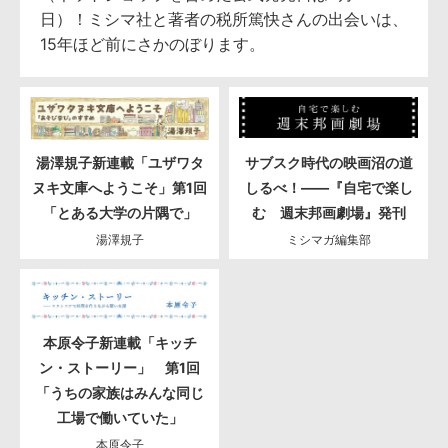
日）！ミシマ社と著者の税所篤快さんの出会いは、
15年ほど前にさかのぼります。
湯澤規子新連載「ユザワタ
サブスク時代の映画沼の道
ヌキ文庫へようこそ」第1回
しるべ！――『自宅で楽し
「とある大学の片隅で」
む 週末邦画劇場』発刊
湯澤規子
ミシマガ編集部
本原令子新連載「キッチ
ン・ストーリー」 第1回
「うちの家族はみんな同じ
工場で働いていた」
本原令子