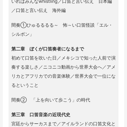
いればみんなwhistling／口笛と言い伝え 日本編
／口笛と言い伝え 海外編
間奏①ひゅるるるる～ 怖～い口笛怪談「エル・
シルボン」
第二章 ぼくが口笛奏者になるまで
初めて口笛を吹いた日／メキシコで知った人前で演
奏する楽しさ／ニコニコ動画から世界大会へ／アメ
リカとアフリカでの音楽体験／世界大会で一位にな
るということ
間奏② 「上を向いて歩こう」の時代
第三章 口笛音楽の近現代史
宮廷からサーカスまで／アイルランドの口笛文化と