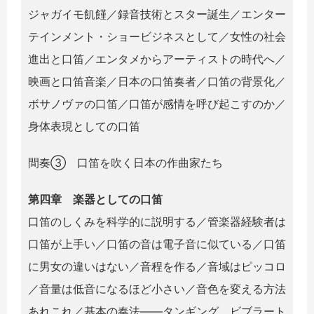
ジャガイモ飢饉／録音技術とスター誕生／エンター
テインメント・ショービジネスとして／女性の社会
進出と口笛／エンタメからアーティストの時代へ／
映画と口笛音楽／日本の口笛奏者／口笛の背景化／
ボサノヴァの口笛／口笛が感情を呼び起こすのか／
身体表現としての口笛
間奏③ 口笛を吹く日本の作曲家たち
第四章 楽器としての口笛
口笛のしくみを科学的に説明する／管楽器経験者は
口笛が上手い／口笛の音は電子音に似ている／口笛
に男女の違いはない／音程を作る／音域はピッコロ
／音量は低音になるほど小さい／音色を変える方法
あれこれ／基本の奏法――タンギング、ビブラート