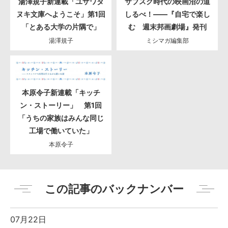
湯澤規子新連載「ユザワタ
サブスク時代の映画沼の道
ヌキ文庫へようこそ」第1回
しるべ！――『自宅で楽し
「とある大学の片隅で」
む 週末邦画劇場』発刊
湯澤規子
ミシマガ編集部
本原令子新連載「キッチ
ン・ストーリー」 第1回
「うちの家族はみんな同じ
工場で働いていた」
本原令子
この記事のバックナンバー
07月22日