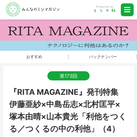
おすすめ
バックナンバー
第173回
『RITA MAGAZINE』発刊特集
伊藤亜紗×中島岳志×北村匡平×
塚本由晴×山本貴光「利他をつく
る／つくるの中の利他」（4）