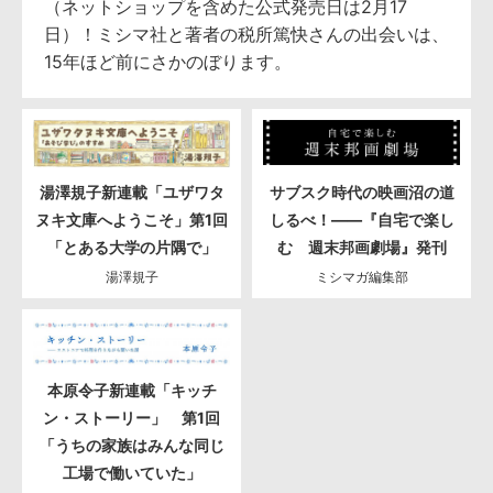
（ネットショップを含めた公式発売日は2月17
日）！ミシマ社と著者の税所篤快さんの出会いは、
15年ほど前にさかのぼります。
湯澤規子新連載「ユザワタ
サブスク時代の映画沼の道
ヌキ文庫へようこそ」第1回
しるべ！――『自宅で楽し
「とある大学の片隅で」
む 週末邦画劇場』発刊
湯澤規子
ミシマガ編集部
本原令子新連載「キッチ
ン・ストーリー」 第1回
「うちの家族はみんな同じ
工場で働いていた」