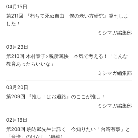
04月15日
第211回 『朽ちて死ぬ自由 僕の老い方研究』発刊しま
した！
ミシマガ編集部
03月23日
第210回 木村泰子×税所篤快 本気で考える！「こんな
教育あったらいいな」
ミシマガ編集部
03月20日
第209回 『推し！はお遍路』のここが推し！
ミシマガ編集部
02月18日
第208回 駒込武先生に訊く 今知りたい「台湾有事」と
「台湾」のはなし（後編）