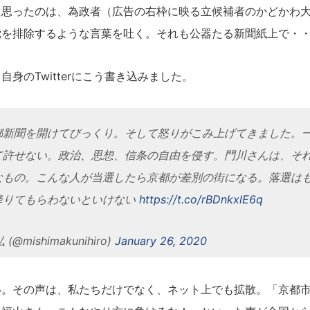
に思ったのは、為政者（広告の右枠に映る立候補者のかどかわ
党を排除するような言葉を吐く。それも公器たる新聞紙上で・
身のTwitterにこう書き込みました。
都新聞を開けてびっくり。そして怒りがこみ上げてきました。
て許せない。政治、思想、信条の自由を侵す。門川さんは、そ
なもの。こんな人が当選したら京都が差別の街になる。落選は
降りてもらわないといけない
https://t.co/rBDnkxlE6q
(@mishimakunihiro)
January 26, 2020
。その声は、私たちだけでなく、ネット上でも拡散。「京都市