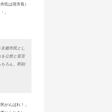
大作氏は現市長）
・・。
一京都市民とし
れを公然と宣言
もちろん、即刻
民がんばれ！」