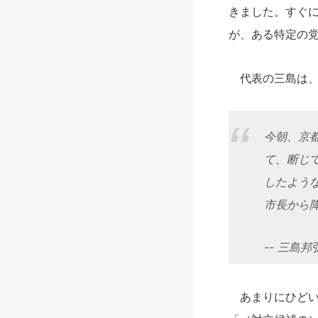
きました。すぐ
が、ある特定の
代表の三島は、自
今朝、京
て、断じ
したよう
市長から
-- 三島邦弘 
あまりにひどい