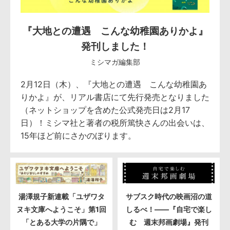
『大地との遭遇 こんな幼稚園ありかよ』
発刊しました！
ミシマガ編集部
2月12日（木）、『大地との遭遇 こんな幼稚園あ
りかよ』が、リアル書店にて先行発売となりました
（ネットショップを含めた公式発売日は2月17
日）！ミシマ社と著者の税所篤快さんの出会いは、
15年ほど前にさかのぼります。
湯澤規子新連載「ユザワタ
サブスク時代の映画沼の道
ヌキ文庫へようこそ」第1回
しるべ！――『自宅で楽し
「とある大学の片隅で」
む 週末邦画劇場』発刊