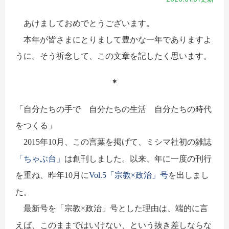
あけましておめでとうございます。
本年が皆さまにとりまして豊かな一年でありますよ
うに。そう祈念して、この文章を記したく思います。
＊
「自分たちの手で 自分たちの生活 自分たちの時代
をつくる」
年
月、この言葉を掲げて、ミシマ社初の雑誌
2015
10
「ちゃぶ台」
は創刊しました。以来、年に一度の刊行
を重ね、昨年
月に
「宗教
政治」号
を出しまし
10
Vol.5
×
た。
最新号を「宗教
政治」号とした理由は、端的に言
×
えば、このままではいけない、という抜き差しならな