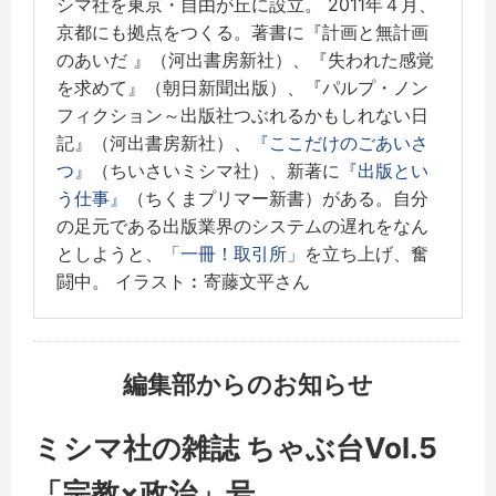
シマ社を東京・自由が丘に設立。 2011年４月、
京都にも拠点をつくる。著書に『計画と無計画
のあいだ 』（河出書房新社）、『失われた感覚
を求めて』（朝日新聞出版）、『パルプ・ノン
フィクション～出版社つぶれるかもしれない日
記』（河出書房新社）、
『ここだけのごあいさ
つ』
（ちいさいミシマ社）、新著に
『出版とい
う仕事』
（ちくまプリマー新書）がある。自分
の足元である出版業界のシステムの遅れをなん
としようと、
「一冊！取引所」
を立ち上げ、奮
闘中。 イラスト︰寄藤文平さん
編集部からのお知らせ
ミシマ社の雑誌 ちゃぶ台Vol.5
「宗教×政治」号