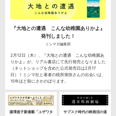
『大地との遭遇 こんな幼稚園ありかよ』
発刊しました！
ミシマガ編集部
2月12日（木）、『大地との遭遇 こんな幼稚園あ
りかよ』が、リアル書店にて先行発売となりました
（ネットショップを含めた公式発売日は2月17
日）！ミシマ社と著者の税所篤快さんの出会いは、
15年ほど前にさかのぼります。
湯澤規子新連載「ユザワタ
サブスク時代の映画沼の道