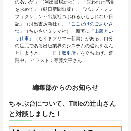
のあいだ 』（河出書房新社）、『失われた感覚
を求めて』（朝日新聞出版）、『パルプ・ノン
フィクション～出版社つぶれるかもしれない日
記』（河出書房新社）、
『ここだけのごあいさ
つ』
（ちいさいミシマ社）、新著に
『出版とい
う仕事』
（ちくまプリマー新書）がある。自分
の足元である出版業界のシステムの遅れをなん
としようと、
「一冊！取引所」
を立ち上げ、奮
闘中。 イラスト︰寄藤文平さん
編集部からのお知らせ
ちゃぶ台について、Titleの辻山さん
と対談しました！