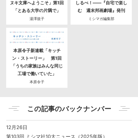
ヌキ文庫へようこそ」第1回
しるべ！――『自宅で楽し
「とある大学の片隅で」
む 週末邦画劇場』発刊
湯澤規子
ミシマガ編集部
本原令子新連載「キッチ
ン・ストーリー」 第1回
「うちの家族はみんな同じ
工場で働いていた」
本原令子
この記事のバックナンバー
12月26日
第103回 ミシマ社10大ニュース（2025年版）