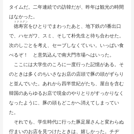
タイムだ。二年連続での訪韓だが、昨年は観光の時間
はなかった。
トクスグン
徳寿宮
をひとりでまわったあと、地下鉄の1番出口
で、ハセガワ、スミ、そして朴先生と待ち合わせた。
次のしごとを考え、セーブしなくていい。いっぱい食
べるぞ！ と意気込んで南大門市場へはいった。
ここには大学生のころに一度行った記憶がある。そ
のときは多くのちいさなお店の店頭で豚の頭がずらり
と並んでいた。あれから四半世紀がたち、屋台を含む
韓国のあらゆるお店で現金のやりとりがすっかりなく
なったように、豚の頭もどこかへ消えてしまってい
た。
それでも、学生時代に行った豚足屋さんと変わらぬ
佇まいのお店を見つけたときは、嬉しかった。チヂ