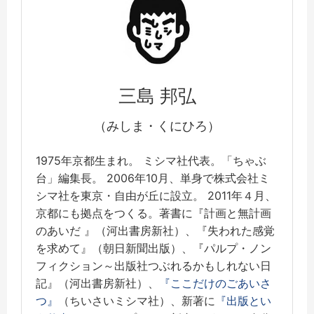
三島 邦弘
（みしま・くにひろ）
1975年京都生まれ。 ミシマ社代表。「ちゃぶ
台」編集長。 2006年10月、単身で株式会社ミ
シマ社を東京・自由が丘に設立。 2011年４月、
京都にも拠点をつくる。著書に『計画と無計画
のあいだ 』（河出書房新社）、『失われた感覚
を求めて』（朝日新聞出版）、『パルプ・ノン
フィクション～出版社つぶれるかもしれない日
記』（河出書房新社）、
『ここだけのごあいさ
つ』
（ちいさいミシマ社）、新著に
『出版とい