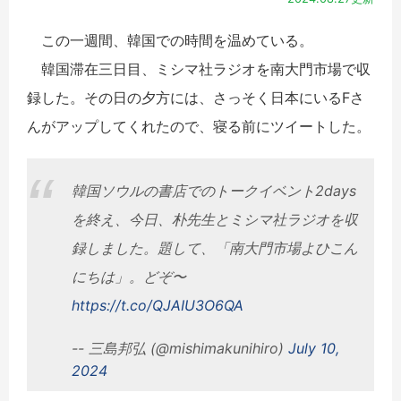
この一週間、韓国での時間を温めている。
韓国滞在三日目、ミシマ社ラジオを南大門市場で収
録した。その日の夕方には、さっそく日本にいるFさ
んがアップしてくれたので、寝る前にツイートした。
韓国ソウルの書店でのトークイベント2days
を終え、今日、朴先生とミシマ社ラジオを収
録しました。題して、「南大門市場よひこん
にちは」。どぞ〜
https://t.co/QJAIU3O6QA
-- 三島邦弘 (@mishimakunihiro)
July 10,
2024