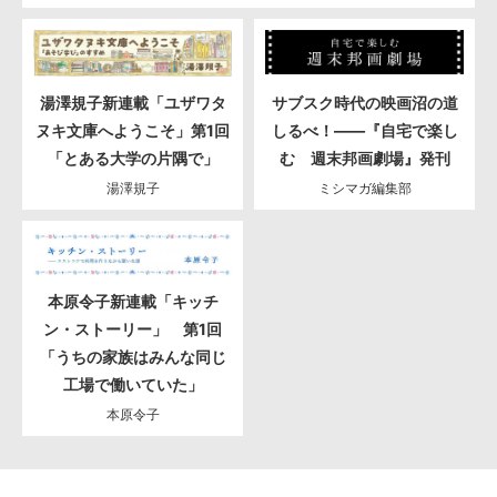
湯澤規子新連載「ユザワタ
サブスク時代の映画沼の道
ヌキ文庫へようこそ」第1回
しるべ！――『自宅で楽し
「とある大学の片隅で」
む 週末邦画劇場』発刊
湯澤規子
ミシマガ編集部
本原令子新連載「キッチ
ン・ストーリー」 第1回
「うちの家族はみんな同じ
工場で働いていた」
本原令子