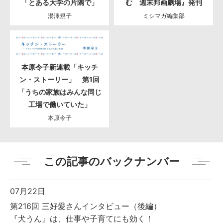
「とある大学の片隅で」
む 週末邦画劇場』発刊
湯澤規子
ミシマガ編集部
本原令子新連載「キッチ
ン・ストーリー」 第1回
「うちの家族はみんな同じ
工場で働いていた」
本原令子
この記事のバックナンバー
07月22日
第216回 三好愛さんインタビュー（後編）
『犬うん』は、仕事や子育てにも効く！