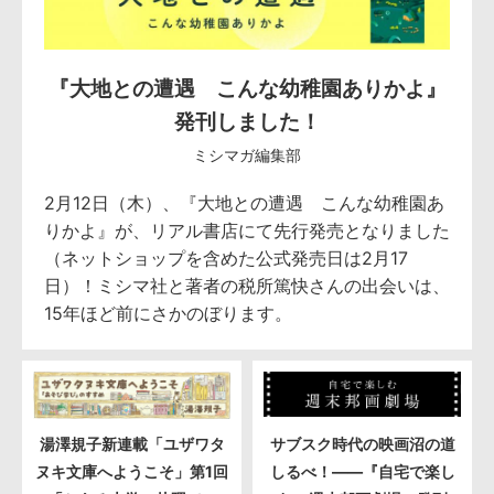
『大地との遭遇 こんな幼稚園ありかよ』
発刊しました！
ミシマガ編集部
2月12日（木）、『大地との遭遇 こんな幼稚園あ
りかよ』が、リアル書店にて先行発売となりました
（ネットショップを含めた公式発売日は2月17
日）！ミシマ社と著者の税所篤快さんの出会いは、
15年ほど前にさかのぼります。
湯澤規子新連載「ユザワタ
サブスク時代の映画沼の道
ヌキ文庫へようこそ」第1回
しるべ！――『自宅で楽し