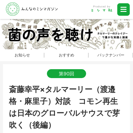
お知らせ
おすすめ
バックナンバー
第90回
斎藤幸平×タルマーリー（渡邉
格・麻里子）対談 コモン再生
は日本のグローバルサウスで芽
吹く（後編）