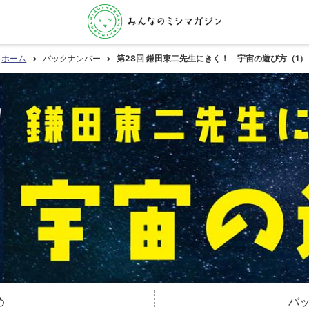
ホーム
バックナンバー
第28回 鎌田東二先生にきく！ 宇宙の遊び方（1）
め
バ