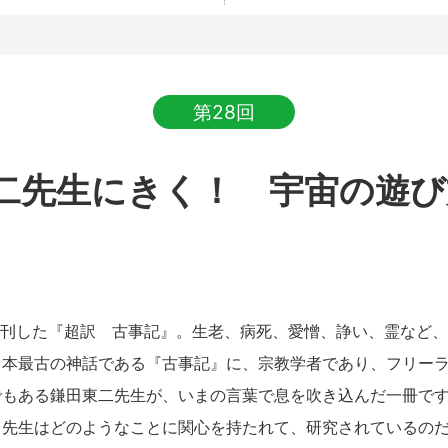
第28回
二先生にきく！ 宇宙の遊び
に 発刊した『超訳 古事記』。生老、病死、愛憎、諍い、霊など
日本最古の神話である『古事記』に、宗教学者であり、フリー
もある鎌田東二先生が、いまの言葉で息を吹き込んだ一冊です
田先生はどのようなことに関心を持たれて、研究されているの