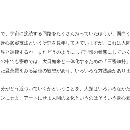
。
で、宇宙に接続する回路をたくさん持っていたほうが、面白く
は身心変容技法という研究を長年してきていますが、これは人
世界と調律するか、またどうのようにして理想の状態にしてい
教の中でも密教では、大日如来と一体化するための「三密加持
また曼荼羅をみる諸種の観想があり、いろいろな方法論があり
分がどう近づいていくかということを、人類はいろいろなかた
インにせよ、アートにせよ人間の文化というのはそういう身心