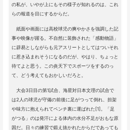
の私が、いやが上にもその様子が知れるのは、これ
らの報道を目にするからだ。
紙面や画面には高校球児の爽やかさを強調した記
事や映像が躍る。不自然に装飾された「感動物語」
に辟易としながらも元アスリートとしてはついそれ
に惹き込まれそうになるのだが、やはり、ちょっと
待てよと思う。この炎天下でスポーツをするのっ
て、どう考えてもおかしいだろと。
大会3日目の第1試合、海星対日本文理の試合で
は2人の球児が守備の前後に足がつって倒れ、担架
や味方に抱えられてベンチ裏に運ばれた[1]。「足
がつる」のは発汗による体内の水分不足がおもな原
因だ。日々の練習で鍛え抜かれたからだであっても