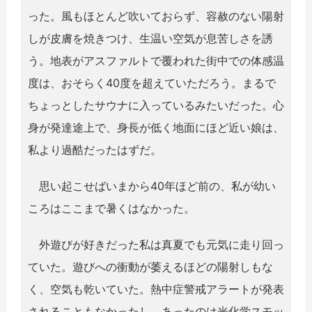
った。風もほとんど吹いておらず、容赦のない陽射
しが皮膚を焼きつけ、生温い空気が息苦しさを誘
う。地表がアスファルトで覆われた街中での体感温
度は、おそらく40度を超えていただろう。まるで
ちょっとしたサウナに入っているみたいだった。心
身が発達途上で、身長が低く地面にほど近い娘は、
私より過酷だったはずだ。
思い起こせばいまから40年ほど前の、私が幼い
ころはここまで暑くはなかった。
外遊びが好きだった私は真夏でも元気に走り回っ
ていた。遊びへの衝動が萎えるほどの陽射しもな
く、空気も乾いていた。熱中症警戒アラートが発表
されることもなかったし、あったのは光化学スモッ