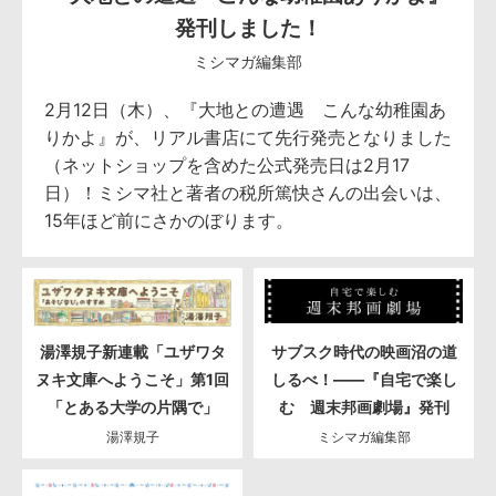
発刊しました！
ミシマガ編集部
2月12日（木）、『大地との遭遇 こんな幼稚園あ
りかよ』が、リアル書店にて先行発売となりました
（ネットショップを含めた公式発売日は2月17
日）！ミシマ社と著者の税所篤快さんの出会いは、
15年ほど前にさかのぼります。
湯澤規子新連載「ユザワタ
サブスク時代の映画沼の道
ヌキ文庫へようこそ」第1回
しるべ！――『自宅で楽し
「とある大学の片隅で」
む 週末邦画劇場』発刊
湯澤規子
ミシマガ編集部