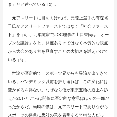
ま」だと述べている
。
［3］
元アスリートに目を向ければ、元陸上選手の有森裕
子氏がアスリートファーストではなく「社会ファース
ト」を
、元柔道家でJOC理事の山口香氏は「オー
［4］
プンな議論」をと、開催ありきではなく本質的な視点
から大会のあり方を見直すことの大切さを訴えかけて
いる
。
［5］
世論が否定的で、スポーツ界からも異論が出てきて
いる。パンデミック以前を振り返れば、この変化には
驚かざるを得ない。なぜなら僕が東京五輪の返上を訴
えた2017年ごろは開催に否定的な意見はほんの一部だ
ったからだ。当時の僕は、元アスリートでありながら
スポーツの祭典に反対の意を表明する奇特な人だっ