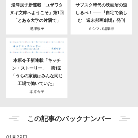
湯澤規子新連載「ユザワタ
サブスク時代の映画沼の道
ヌキ文庫へようこそ」第1回
しるべ！――『自宅で楽し
「とある大学の片隅で」
む 週末邦画劇場』発刊
湯澤規子
ミシマガ編集部
本原令子新連載「キッチ
ン・ストーリー」 第1回
「うちの家族はみんな同じ
工場で働いていた」
本原令子
この記事のバックナンバー
01月29日