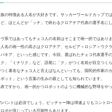
族の特徴ある人名が大好きです。サッカーワールドカップでは
など、ほとんどが「ッチ」で終わるクロアチア代表の選手名に
ヴ系ではあってもチェコ人の名前はそこまで画一的ではありま
、人名の画一性の高さはクロアチア、セルビア＞ロシア＞ウク
ロバキア、といった感じです。今回、選ばれたチェコ代表選手
メク」「ミナリク」など、語尾に「ク」がつく名前が目立つく
つく著名なチェコ人と言えばなんといっても、国民的作家のカ
ロボット」という言葉の生みの親としても知られています。
表ですから、画一的かつロボットのように機械的な野球をやっ
のバントは必須でしょう。ピッチャー陣は球速よりもコントロ
球ロボが混じっている可能性もあります。