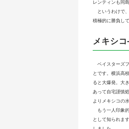
レンティンも同
というわけで、
積極的に勝負し
メキシコ
ベイスターズフ
とです。横浜高校
ると大爆発。大
あって自宅謹慎処
よりメキシコの
もう一人印象的
として知られま
しました。