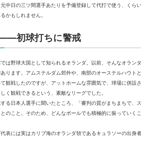
、元中日の三ツ間選手あたりを予備登録して代打で使う、くら
あるかもしれません。
――初球打ちに警戒
では野球大国として知られるオランダ。以前、そんなオランダ
があります。アムステルダム郊外や、南部のオーステルハウト
いて観戦したのですが、アットホームな雰囲気で、球場に併設
楽しく観戦できるという、素敵なリーグでした。
する日本人選手に聞いたところ、「審判の質がまちまちで、ス
」とのこと。そのため、どんなボールでも積極的に振っていく
代表には実はカリブ海のオランダ領であるキュラソーの出身者