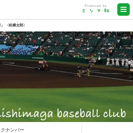
」 〈松樟太郎〉
ックナンバー