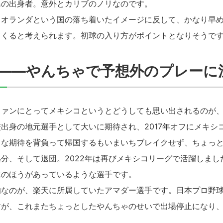
島の出身者。意外とカリブのノリなのです。
オランダという国の落ち着いたイメージに反して、かなり早め
てくると考えられます。初球の入り方がポイントとなりそうで
――やんちゃで予想外のプレーに
ァンにとってメキシコというとどうしても思い出されるのが、
出身の地元選手として大いに期待され、2017年オフにメキシ
きな期待を背負って帰国するもいまいちブレイクせず、ちょっ
分、そして退団。2022年は再びメキシコリーグで活躍しまし
水のほうがあっているような選手です。
なのが、楽天に所属していたアマダー選手です。日本プロ野球
すが、これまたちょっとしたやんちゃのせいで出場停止になり