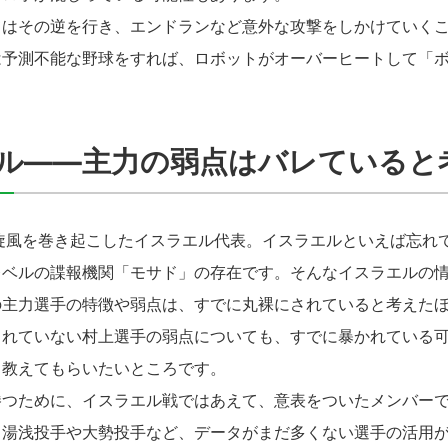
はその逆を行き、エンドランなど意外な攻撃をしかけていくこ
は予測不能な野球をすれば、ロボットがオーバーヒートして「
ル――主力の弱点はバレていると
旋風を巻き起こしたイスラエル代表。イスラエルといえば忘れ
レベルの諜報機関「モサド」の存在です。そんなイスラエルの
の主力選手の特徴や弱点は、すでに丸裸にされていると考えた
されていない村上選手の弱点についても、すでに暴かれている
り教えてもらいたいところです。
つために、イスラエル戦ではあえて、意表をついたメンバーで
。湯浅投手や大勢投手など、データがまだ多くない選手の活用