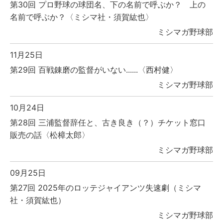
第30回 プロ野球の球団名、下の名前で呼ぶか？ 上の
名前で呼ぶか？〈ミシマ社・須賀紘也〉
ミシマガ野球部
11月25日
第29回 百戦錬磨の監督がいない......〈西村健〉
ミシマガ野球部
10月24日
第28回 三浦監督辞任と、古き良き（？）チケット窓口
販売の話〈松樟太郎〉
ミシマガ野球部
09月25日
第27回 2025年のロッテジャイアンツ失速劇（ミシマ
社・須賀紘也）
ミシマガ野球部