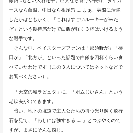
藤佑...もとい大谷翔平。巨人なら菅野や長野、タイガ
ースなら藤浪、中日なら根尾昂
...
...
まぁ、実際に活躍
したかはともかく、「これはすごいルーキーが来た
ぞ」という期待感だけで白飯が軽く３杯はいけるよう
な選手です。
そんな中、ベイスターズファンは「那須野が」「柿
田が」「北方が」といった話題で白飯を四杯くらい食
べていたわけです（この３人についてはネットなどで
お調べください）。
「天空の城ラピュタ」に、「ポムじいさん」という
老鉱夫が出てきます。
暗い、地下の坑道で主人公たちの持つ光り輝く飛行
石を見て、「わしには強すぎる
...
...
」とつぶやくので
すが、まさにそんな感じ。