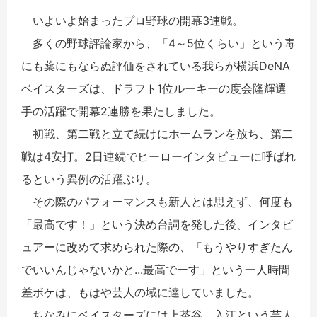
いよいよ始まったプロ野球の開幕3連戦。
多くの野球評論家から、「4～5位くらい」という毒
にも薬にもならぬ評価をされている我らが横浜DeNA
ベイスターズは、ドラフト1位ルーキーの度会隆輝選
手の活躍で開幕2連勝を果たしました。
初戦、第二戦と立て続けにホームランを放ち、第二
戦は4安打。2日連続でヒーローインタビューに呼ばれ
るという異例の活躍ぶり。
その際のパフォーマンスも新人とは思えず、何度も
「最高です！」という決め台詞を発した後、インタビ
ュアーに改めて求められた際の、「もうやりすぎたん
でいいんじゃないかと
...
最高でーす」という一人時間
差ボケは、もはや芸人の域に達していました。
ちなみにベイスターズには上茶谷、入江という芸人