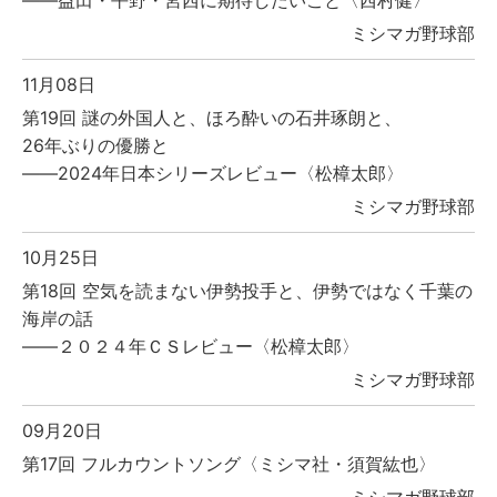
――益田・平野・宮西に期待したいこと〈西村健〉
ミシマガ野球部
11月08日
第19回 謎の外国人と、ほろ酔いの石井琢朗と、
26年ぶりの優勝と
――2024年日本シリーズレビュー〈松樟太郎〉
ミシマガ野球部
10月25日
第18回 空気を読まない伊勢投手と、伊勢ではなく千葉の
海岸の話
――２０２４年ＣＳレビュー〈松樟太郎〉
ミシマガ野球部
09月20日
第17回 フルカウントソング〈ミシマ社・須賀紘也〉