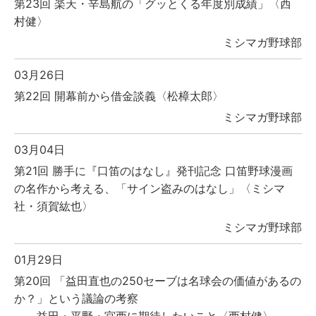
第23回 楽天・辛島航の「グッとくる年度別成績」〈西
村健〉
ミシマガ野球部
03月26日
第22回 開幕前から借金談義〈松樟太郎〉
ミシマガ野球部
03月04日
第21回 勝手に『口笛のはなし』発刊記念 口笛野球漫画
の名作から考える、「サイン盗みのはなし」〈ミシマ
社・須賀紘也〉
ミシマガ野球部
01月29日
第20回 「益田直也の250セーブは名球会の価値があるの
か？」という議論の考察