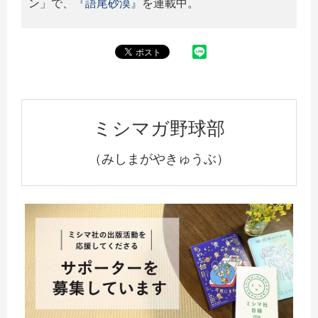
ン」で、
『語尾砂漠』
を連載中。
ミシマガ野球部
（みしまがやきゅうぶ）