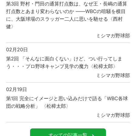
第3回 野村・門田の通算打点数は、なぜ王・長嶋の通算
打点数とあまり変わらないのか ――WBCの喧騒を横目
に、大阪球場のスラッガー二人に思いを馳せる〈西村
健〉
ミシマガ野球部
02月20日
第2回 「そんなに面白くない」けど、つい行ってしま
う・・・プロ野球キャンプ見学の魔力〈松樟太郎〉
ミシマガ野球部
02月19日
第1回 完全にイメージと思い込みだけで語る「WBC各球
団の戦略分析」 〈松樟太郎〉
ミシマガ野球部
すべての記事一覧