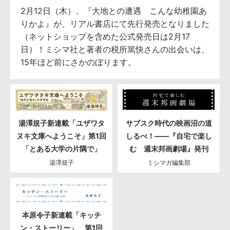
2月12日（木）、『大地との遭遇 こんな幼稚園あ
りかよ』が、リアル書店にて先行発売となりました
（ネットショップを含めた公式発売日は2月17
日）！ミシマ社と著者の税所篤快さんの出会いは、
15年ほど前にさかのぼります。
湯澤規子新連載「ユザワタ
サブスク時代の映画沼の道
ヌキ文庫へようこそ」第1回
しるべ！――『自宅で楽し
「とある大学の片隅で」
む 週末邦画劇場』発刊
湯澤規子
ミシマガ編集部
本原令子新連載「キッチ
ン・ストーリー」 第1回