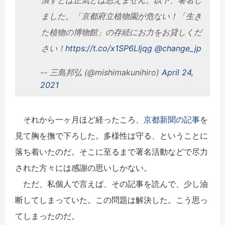
潰すとは正気とは思えません。以下、署名し
ました。「京都府立植物園が危ない！「生き
た植物の博物館」の存続にお力をお貸しくだ
さい！
https://t.co/x1SP6LIjqg
@change_jp
-- 三島邦弘 (@mishimakunihiro)
April 24,
2021
それから一ヶ月ほど経ったころ、
京都新聞の記事
を
見て胸を撫で下ろした。多様性は守る、ということに
落ち着いたのだ。そこに至るまで署名活動などで尽力
された方々には感謝の思いしかない。
ただ、私個人で言えば、その記事を読んで、少し油
断してしまっていた。この問題は解決した。こう思っ
てしまったのだ。