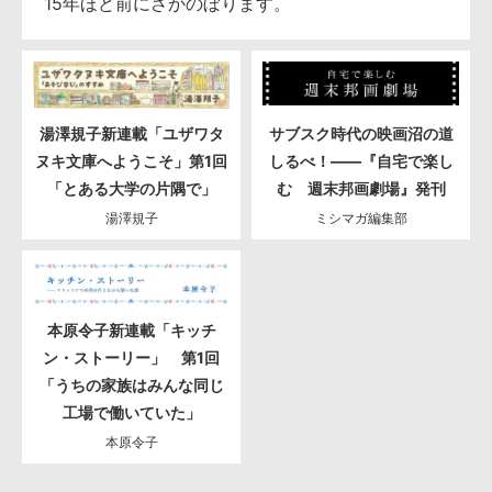
15年ほど前にさかのぼります。
湯澤規子新連載「ユザワタ
サブスク時代の映画沼の道
ヌキ文庫へようこそ」第1回
しるべ！――『自宅で楽し
「とある大学の片隅で」
む 週末邦画劇場』発刊
湯澤規子
ミシマガ編集部
本原令子新連載「キッチ
ン・ストーリー」 第1回
「うちの家族はみんな同じ
工場で働いていた」
本原令子