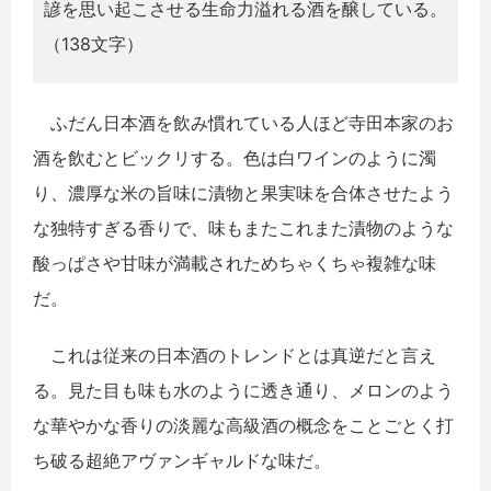
諺を思い起こさせる生命力溢れる酒を醸している。
（138文字）
ふだん日本酒を飲み慣れている人ほど寺田本家のお
酒を飲むとビックリする。色は白ワインのように濁
り、濃厚な米の旨味に漬物と果実味を合体させたよう
な独特すぎる香りで、味もまたこれまた漬物のような
酸っぱさや甘味が満載されためちゃくちゃ複雑な味
だ。
これは従来の日本酒のトレンドとは真逆だと言え
る。見た目も味も水のように透き通り、メロンのよう
な華やかな香りの淡麗な高級酒の概念をことごとく打
ち破る超絶アヴァンギャルドな味だ。