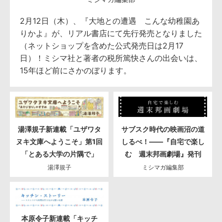
2月12日（木）、『大地との遭遇 こんな幼稚園あ
りかよ』が、リアル書店にて先行発売となりました
（ネットショップを含めた公式発売日は2月17
日）！ミシマ社と著者の税所篤快さんの出会いは、
15年ほど前にさかのぼります。
湯澤規子新連載「ユザワタ
サブスク時代の映画沼の道
ヌキ文庫へようこそ」第1回
しるべ！――『自宅で楽し
「とある大学の片隅で」
む 週末邦画劇場』発刊
湯澤規子
ミシマガ編集部
本原令子新連載「キッチ